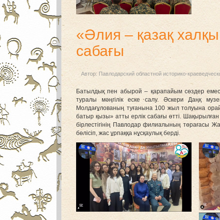
«Әлия – қазақ халқы
сабағы
Автор:
Павлодарский областной историко-краеведческ
Батылдық пен абырой – қарапайым сөздер еме
туралы мәңгілік еске салу. Әскери Даңқ му
Молдағұлованың туғанына 100 жыл толуына ор
батыр қызы» атты ерлік сабағы өтті. Шақырылған
бірлестігінің Павлодар филиалының төрағасы Жа
бөлісіп, жас ұрпаққа нұсқаулық берді.