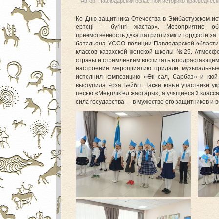
Автор:
Павлодарский областной историко-краеведческ
Ко Дню защитника Отечества в Экибастузском ис
ертеңі – бүгінгі жастар». Мероприятие об
преемственность духа патриотизма и гордости за 
батальона УССО полиции Павлодарской области,
классов казахской женской школы №25. Атмосфе
страны и стремлением воспитать в подрастающем 
настроение мероприятию придали музыкальные
исполнил композицию «Ән сал, Сарбаз» и кюй
выступила Роза Бейбіт. Также юные участники у
песню «Мәңгілік ел жастары», а учащиеся 3 класса
сила государства — в мужестве его защитников и 