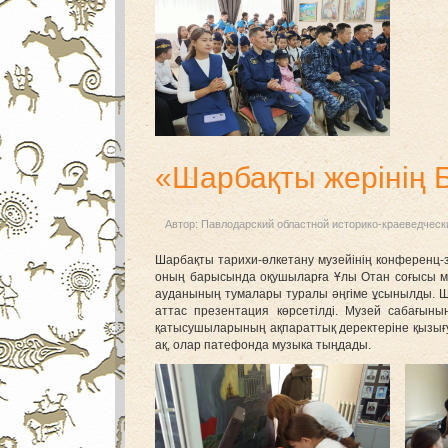
«Шарбақты жерінің 
Автор:
Павлодарский областной историко-краеведческ
Шарбақты тарихи-өлкетану музейінің конференц-
оның барысында оқушыларға Ұлы Отан соғысы ма
ауданының тумалары туралы әңгіме ұсынылды. Ш
аттас презентация көрсетілді. Музей сабағын
қатысушыларының ақпараттық деректеріне қызығ
ақ, олар патефонда музыка тыңдады.