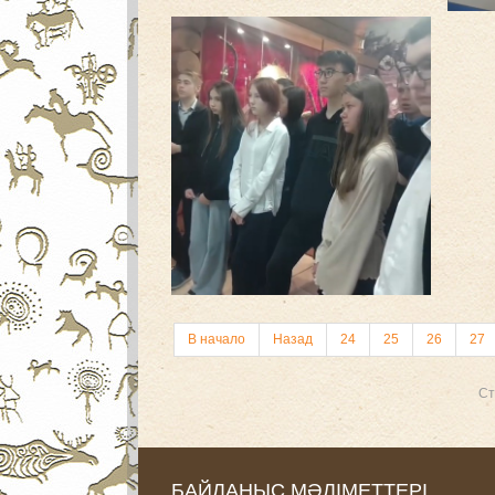
В начало
Назад
24
25
26
27
Ст
БАЙЛАНЫС МӘЛІМЕТТЕРІ