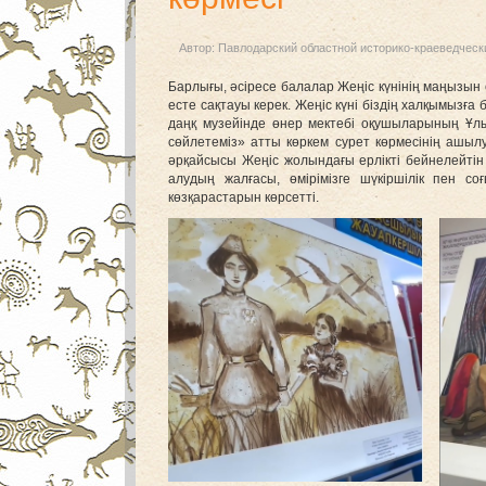
Автор:
Павлодарский областной историко-краеведческ
Барлығы, әсіресе балалар Жеңіс күнінің маңызын с
есте сақтауы керек. Жеңіс күні біздің халқымызға
даңқ музейінде өнер мектебі оқушыларының Ұл
сөйлетеміз» атты көркем сурет көрмесінің ашыл
әрқайсысы Жеңіс жолындағы ерлікті бейнелейті
алудың жалғасы, өмірімізге шүкіршілік пен с
көзқарастарын көрсетті.