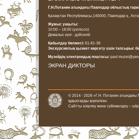
Г.Н.Потанин атындағы Павлодар облыстық тарих
Қазақстан Республикасы,
140000, Павлодар қ., Аста
Жұмыс уақыты:
10:00 – 18:00
(үзіліссіз)
Демалыс күні - дүйсенбі
Қабылдау бөлмесі:
61-81-36
Экскурсиялық қызмет көрсету үшін тапсырыс б
Музейдің электрондық поштасы:
pavl.muzei@yan
ЭКРАН ДИКТОРЫ
© 2014 - 2026 «Г.Н. Потанин атындағы
құқықтарды қорғалған.
Сайтты әзірлеу және сүйемелдеу –
udp