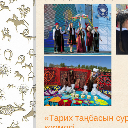
«Тарих таңбасын су
көрмесі