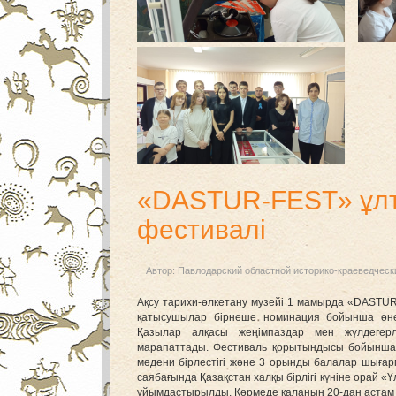
«DASTUR-FEST» ұлт
фестивалі
Автор:
Павлодарский областной историко-краеведческ
Ақсу тарихи-өлкетану музейі 1 мамырда «DASTUR
қатысушылар бірнеше номинация бойынша өнер
Қазылар алқасы жеңімпаздар мен жүлдегерл
марапаттады. Фестиваль қорытындысы бойынша 
мәдени бірлестігі және 3 орынды балалар шыға
саябағында Қазақстан халқы бірлігі күніне орай 
ұйымдастырылды. Көрмеде қаланың 20-дан астам