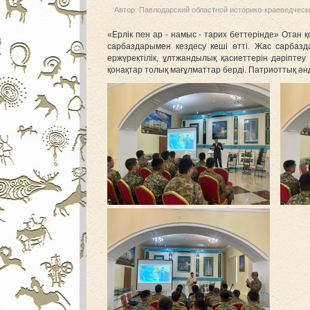
Автор:
Павлодарский областной историко-краеведческ
«Ерлік пен ар - намыс - тарих беттерінде» Отан қ
сарбаздарымен кездесу кеші өтті. Жас сарбаз
ержүректілік, ұлтжандылық қасиеттерін дәріпте
қонақтар толық мағұлматтар берді. Патриоттық әнд