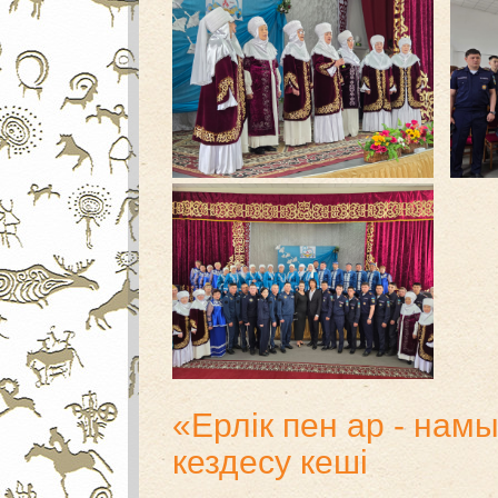
«Ерлік пен ар - намы
кездесу кеші