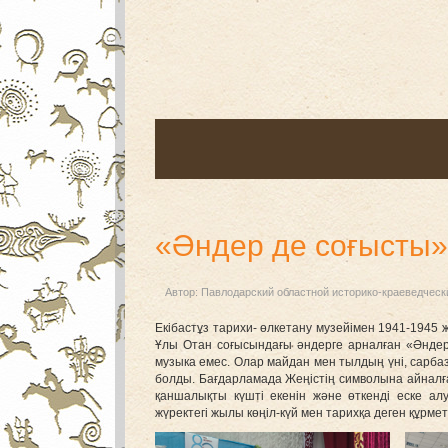
«Әндер де соғысты»
Автор:
Павлодарский областной историко-краеведческ
Екібастұз тарихи- өлкетану музейімен 1941-194
Ұлы Отан соғысындағы әндерге арналған «Әндер 
музыка емес. Олар майдан мен тылдың үні, сарбаз
болды. Бағдарламада Жеңістің символына айналғ
қаншалықты күшті екенін және өткенді еске а
жүректегі жылы көңіл-күй мен тарихқа деген құрметі