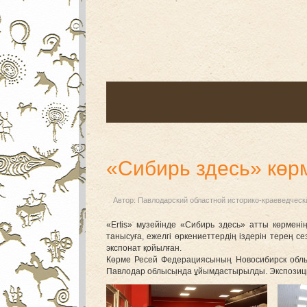
«Сибирь здесь» көр
Автор:
Павлодарский областной историко-краеведческ
«Ertis» музейінде «Сибирь здесь» атты көрмені
танысуға, ежелгі өркениеттердің іздерін терең с
экспонат қойылған.
Көрме Ресей Федерациясының Новосибирск облы
Павлодар облысында ұйымдастырылды. Экспозици