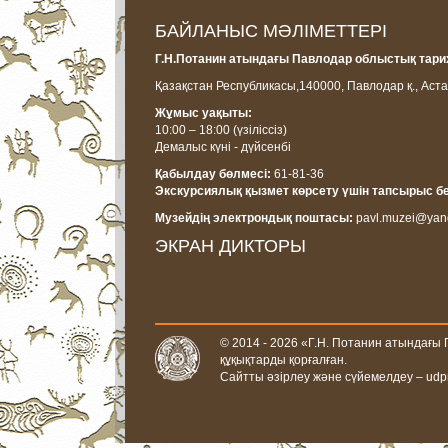
БАЙЛАНЫС МӘЛІМЕТТЕРІ
Г.Н.Потанин атындағы Павлодар облыстық тарих
Қазақстан Республикасы,
140000, Павлодар қ., Аста
Жұмыс уақыты:
10:00 – 18:00
(үзіліссіз)
Демалыс күні - дүйсенбі
Қабылдау бөлмесі:
61-81-36
Экскурсиялық қызмет көрсету үшін тапсырыс б
Музейдің электрондық поштасы:
pavl.muzei@yan
ЭКРАН ДИКТОРЫ
© 2014 - 2026 «Г.Н. Потанин атындағы
құқықтарды қорғалған.
Сайтты әзірлеу және сүйемелдеу –
udp