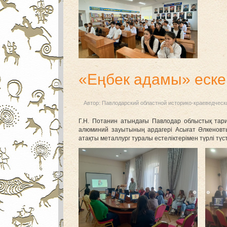
«Еңбек адамы» еске
Автор:
Павлодарский областной историко-краеведческ
Г.Н. Потанин атындағы Павлодар облыстық тари
алюминий зауытының ардагері Асығат Әлкеновты
атақты металлург туралы естеліктерімен түрлі түс