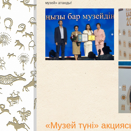
музей» атанды!
«Музей түні» акцияс