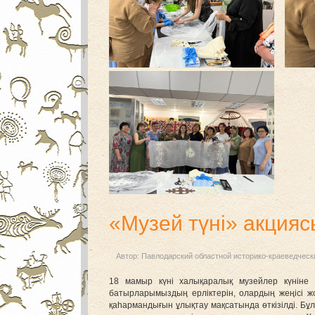
«Музей түні» акцияс
Автор:
Павлодарский областной историко-краеведческ
18 мамыр күні халықаралық музейлер күніне
батырларымыздың ерліктерін, олардың жеңісі 
қаһармандығын ұлықтау мақсатында өткізілді. Бұл