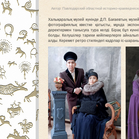
Автор:
Павлодарский областной историко-краеведческ
Халықаралық музей күнінде Д.П. Бағаевтың музе
фотографиялық квестке қатысты, мұнда эксп
деректермен танысуға тура келді. Бірақ бұл күн
болды. Келушілер тарихи кейіпкерлерге айналып,
алды. Керемет ретро стиліндегі кадрлар іс-шаран