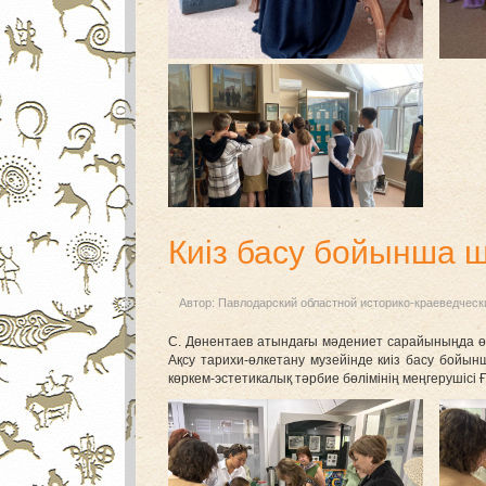
Киіз басу бойынша 
Автор:
Павлодарский областной историко-краеведческ
С. Дөнентаев атындағы мәдениет сарайыныңда ө
Ақсу тарихи-өлкетану музейінде киіз басу бойы
көркем-эстетикалық тәрбие бөлімінің меңгерушісі Ғ