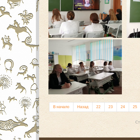
В начало
Назад
22
23
24
25
Ст