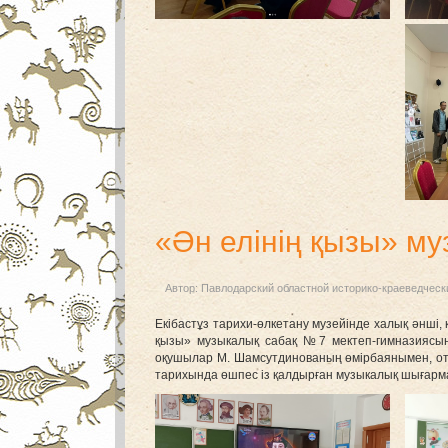
«Ән елінің қызы» му
Автор:
Павлодарский областной историко-краеведческ
Екібастұз тарихи-өлкетану музейінде халық әнш
қызы» музыкалық сабақ №7 мектеп-гимназиясы
оқушылар М. Шамсутдинованың өмірбаянымен, ота
тарихында өшпес із қалдырған музыкалық шығарм