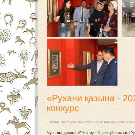
«Рухани қазына - 2
конкурс
Автор:
Павлодарский областной историко-краеведческ
Мультимедиялық «Ertis» музейі республикалык «Ру