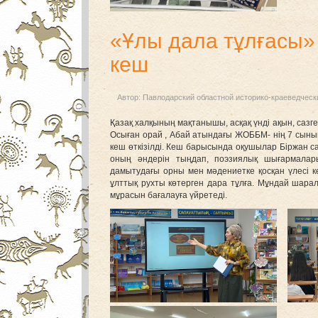
«Ұлы дала тұлғасы
кеш
Автор:
Павлодарский областной историко-краеведческ
Қазақ халқының мақтанышы, асқақ үнді ақын, сазг
Осыған орай , Абай атындағы ЖОББМ- нің 7 сын
кеш өткізілді. Кеш барысында оқушылар Біржан 
оның әндерін тыңдап, поэзиялық шығармалар
дамытудағы орны мен мәдениетке қосқан үлесі кең
ұлттық рухты көтерген дара тұлға. Мұндай шара
мұрасын бағалауға үйретеді.