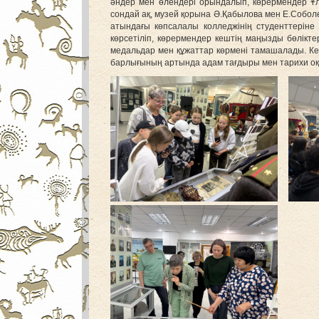
әндер мен өлендері орындалып, көрермендер Ұ
сондай ақ, музей қорына Ә.Қабылова мен Е.Соболе
атындағы көпсалалы колледжінің студенттеріне
көрсетіліп, көрермендер кештің маңызды бөлікте
медальдар мен құжаттар көрмені тамашалады. Ке
барлығының артында адам тағдыры мен тарихи оқи