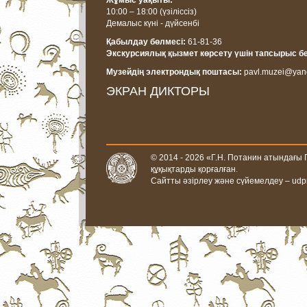
Жұмыс уақыты:
10:00 – 18:00
(үзіліссіз)
Демалыс күні - дүйсенбі
Қабылдау бөлмесі:
61-81-36
Экскурсиялық қызмет көрсету үшін тапсырыс б
Музейдің электрондық поштасы:
pavl.muzei@yan
ЭКРАН ДИКТОРЫ
© 2014 - 2026 «Г.Н. Потанин атындағы
құқықтарды қорғалған.
Сайтты әзірлеу және сүйемелдеу –
udp