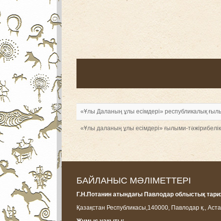
«Ұлы Даланың ұлы есімдері» республикалық ғы
«Ұлы даланың ұлы есімдері» ғылыми-тәжірибел
БАЙЛАНЫС МӘЛІМЕТТЕРІ
Г.Н.Потанин атындағы Павлодар облыстық тарих
Қазақстан Республикасы,
140000, Павлодар қ., Аста