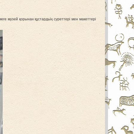
меге музей қорынан құстардың суреттері мен макеттері