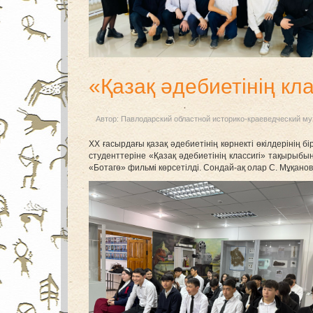
«Қазақ әдебиетінің кла
Автор:
Павлодарский областной историко-краеведческий му
ХХ ғасырдағы қазақ әдебиетінің көрнекті өкілдерінің 
студенттеріне «Қазақ әдебиетінің классигі» тақырыб
«Ботагө» фильмі көрсетілді. Сондай-ақ олар С. Мұқа