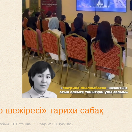
 шежіресі» тарихи сабақ
зейим. Г.Н.Потанина
Создано: 15 Сәуір 2025