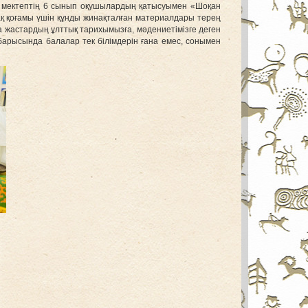
1 мектептің 6 сынып оқушылардың қатысуымен «Шоқан
ақ қоғамы үшін құнды жинақталған материалдары терең
 жастардың ұлттық тарихымызға, мәдениетімізге деген
рысында балалар тек білімдерін ғана емес, сонымен