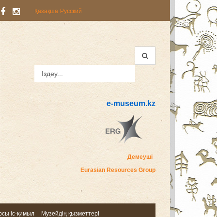
Қазақша
Русский
e-museum.kz
Демеуші
Eurasian Resources Group
сы іс-қимыл
Музейдің қызметтері