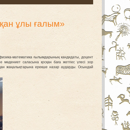
қан ұлы ғалым»
 физика-математика ғылымдарының кандидаты, доцент
 мәдениет саласына қосқан баға жетпес үлесі зор
қан жаңалықтарына ерекше назар аударды. Осындай