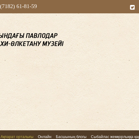
 (7182) 61-81-59
Ақпарат орталығы
Онлайн
Басшының блогы
Сыбайлас жемқорлыққа қар