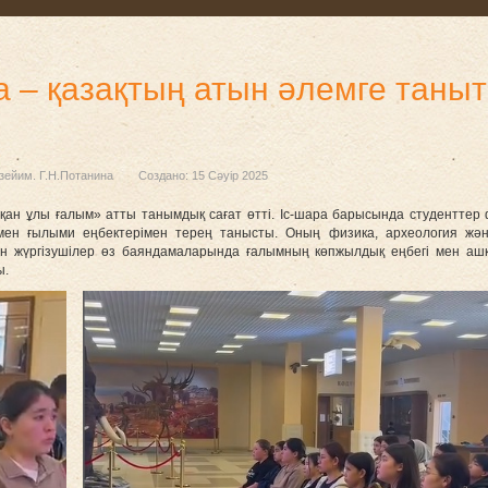
– қазақтың атын әлемге таныт
зейим. Г.Н.Потанина
Создано: 15 Сәуір 2025
қан ұлы ғалым» атты танымдық сағат өтті. Іс-шара барысында студенттер
н ғылыми еңбектерімен терең танысты. Оның физика, археология және
н жүргізушілер өз баяндамаларында ғалымның көпжылдық еңбегі мен аш
ы.