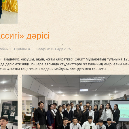
ссигі» дәрісі
зейим. Г.Н.Потанина
Создано: 15 Сәуір 2025
бірі, академик, жазушы, ақын, қоғам қайраткері Сәбит Мұқановтың туғанына 1
ында дәріс өткізілді. Іс-шара аясында студенттерге жазушының өмірбаяны
новтың «Жазғы таң» және «Мәдени майдан» өлеңдерімен танысты.