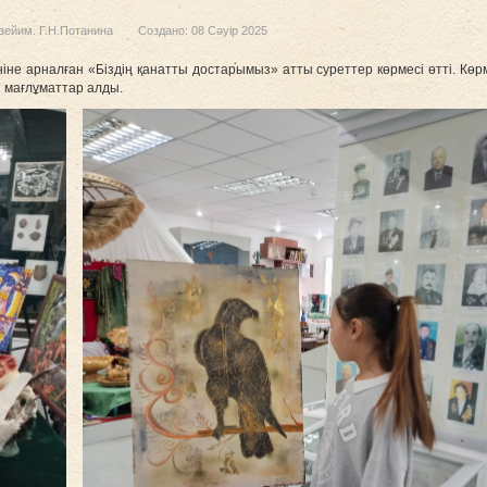
зейим. Г.Н.Потанина
Создано: 08 Сәуір 2025
ніне арналған «Біздің қанатты достарымыз» атты суреттер көрмесі өтті. Көр
 мағлұматтар алды.