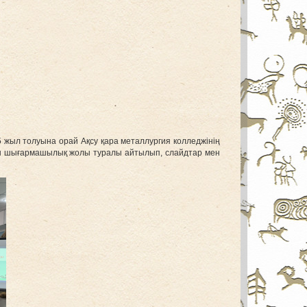
25 жыл толуына орай Ақсу қара металлургия колледжінің
 мен шығармашылық жолы туралы айтылып, слайдтар мен