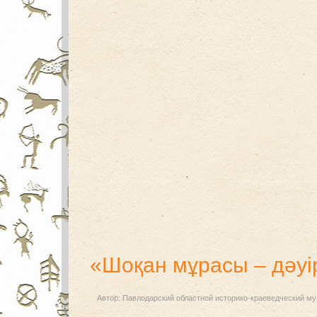
«Шоқан мұрасы – дәуір
Автор:
Павлодарский областной историко-краеведческий му