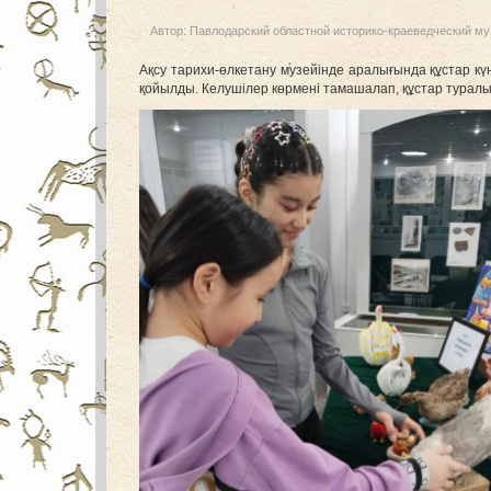
Автор:
Павлодарский областной историко-краеведческий му
Ақсу тарихи-өлкетану музейінде аралығында құстар кү
қойылды. Келушілер көрмені тамашалап, құстар туралы