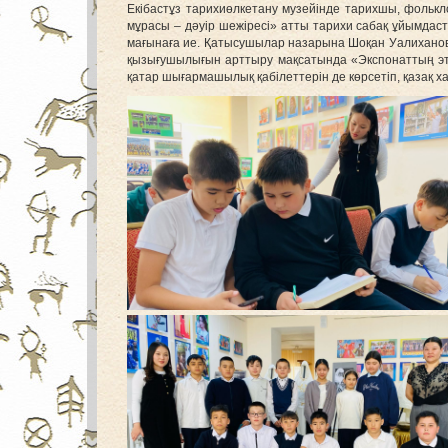
Екібастұз тарихиөлкетану музейінде тарихшы, фоль
мұрасы – дәуір шежіресі» атты тарихи сабақ ұйымдас
мағынаға ие. Қатысушылар назарына Шоқан Уалихановт
қызығушылығын арттыру мақсатында «Экспонаттың эт
қатар шығармашылық қабілеттерін де көрсетіп, қазақ х