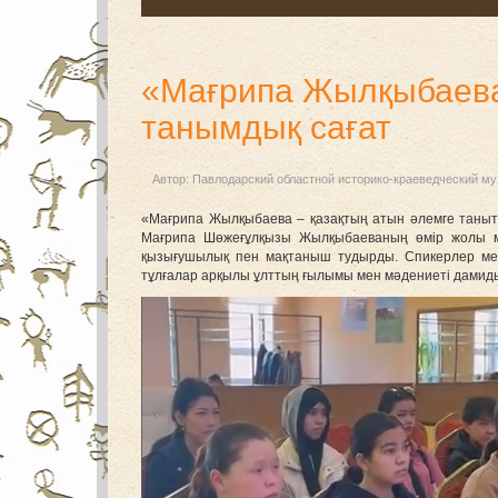
«Мағрипа Жылқыбаева 
танымдық сағат
Автор:
Павлодарский областной историко-краеведческий му
«Мағрипа Жылқыбаева – қазақтың атын әлемге таныт
Мағрипа Шөжеғұлқызы Жылқыбаеваның өмір жолы ме
қызығушылық пен мақтаныш тудырды. Спикерлер ме
тұлғалар арқылы ұлттың ғылымы мен мәдениеті дамид