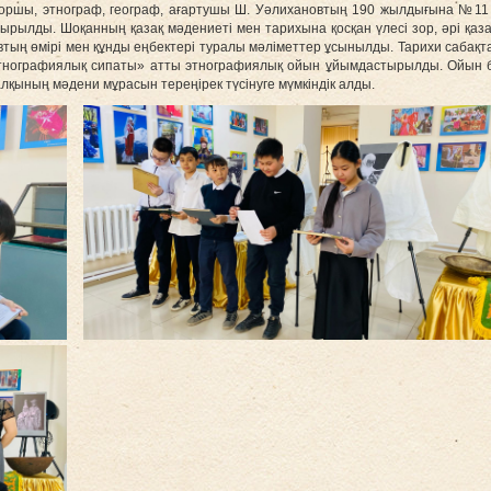
клоршы, этнограф, географ, ағартушы Ш. Уәлихановтың 190 жылдығына №1
тырылды. Шоқанның қазақ мәдениеті мен тарихына қосқан үлесі зор, әрі қаз
ың өмірі мен құнды еңбектері туралы мәліметтер ұсынылды. Тарихи сабақта
нографиялық сипаты» атты этнографиялық ойын ұйымдастырылды. Ойын ба
алқының мәдени мұрасын тереңірек түсінуге мүмкіндік алды.