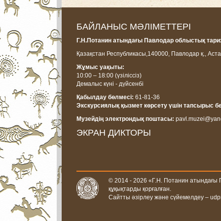
БАЙЛАНЫС МӘЛІМЕТТЕРІ
Г.Н.Потанин атындағы Павлодар облыстық тарих
Қазақстан Республикасы,
140000, Павлодар қ., Аста
Жұмыс уақыты:
10:00 – 18:00
(үзіліссіз)
Демалыс күні - дүйсенбі
Қабылдау бөлмесі:
61-81-36
Экскурсиялық қызмет көрсету үшін тапсырыс б
Музейдің электрондық поштасы:
pavl.muzei@yan
ЭКРАН ДИКТОРЫ
© 2014 - 2026 «Г.Н. Потанин атындағы
құқықтарды қорғалған.
Сайтты әзірлеу және сүйемелдеу –
udp