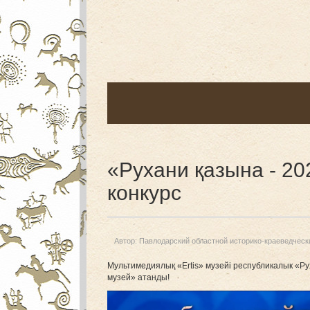
«Рухани қазына - 2
конкурс
Автор:
Павлодарский областной историко-краеведческ
Мультимедиялық «Ertis» музейі республикалык «Ру
музей» атанды!