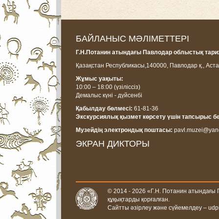
БАЙЛАНЫС МӘЛІМЕТТЕРІ
Г.Н.Потанин атындағы Павлодар облыстық тарих
Қазақстан Республикасы,
140000, Павлодар қ., Аста
Жұмыс уақыты:
10:00 – 18:00
(үзіліссіз)
Демалыс күні - дүйсенбі
Қабылдау бөлмесі:
61-81-36
Экскурсиялық қызмет көрсету үшін тапсырыс б
Музейдің электрондық поштасы:
pavl.muzei@yan
ЭКРАН ДИКТОРЫ
© 2014 - 2026 «Г.Н. Потанин атындағы
құқықтарды қорғалған.
Сайтты әзірлеу және сүйемелдеу –
udp