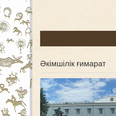
Әкімшілік ғимарат