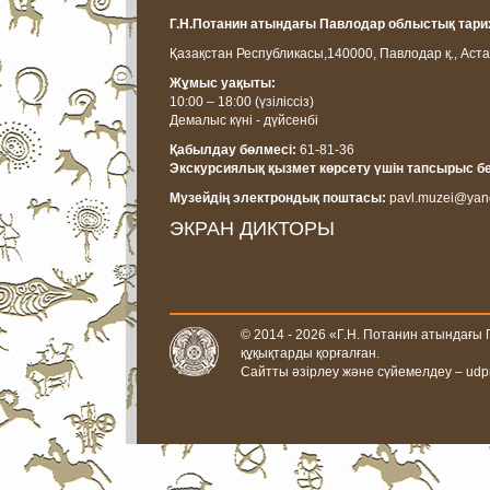
Г.Н.Потанин атындағы Павлодар облыстық тарих
Қазақстан Республикасы,
140000, Павлодар қ., Аста
Жұмыс уақыты:
10:00 – 18:00
(үзіліссіз)
Демалыс күні - дүйсенбі
Қабылдау бөлмесі:
61-81-36
Экскурсиялық қызмет көрсету үшін тапсырыс б
Музейдің электрондық поштасы:
pavl.muzei@yan
ЭКРАН ДИКТОРЫ
© 2014 - 2026 «Г.Н. Потанин атындағы
құқықтарды қорғалған.
Сайтты әзірлеу және сүйемелдеу –
udp