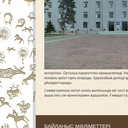
көтерілген. Орталық парапетпен ерекшеленеді. Нег
жоғарғы қабаттарға апарады. Қарапайым дәлізді 
ұйымдастырады.
Симметрияның негізгі осінің жалғасында екі түсті
ашық гипс ою-өрнектерімен қоршалған. Ғимаратта
БАЙЛАНЫС МӘЛІМЕТТЕРІ