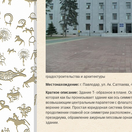
градостроительства и архитектуры
М
естонахождение:
г. Павлодар, ул. Ак. Сатпаева, 
Краткое описание:
Здание Т- образное в плане. 
которая как бы пронизывает здание как ось симме
возвышающим центральным парапетом с флагштоко
верхние этажи. Простая коридорная система блок
продолжении главной оси симметрии расположен 
президиума, обрамление ажурным гипсовым орнаме
здании.