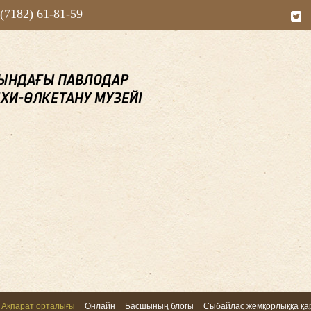
 (7182) 61-81-59
Ақпарат орталығы
Онлайн
Басшының блогы
Сыбайлас жемқорлыққа қар