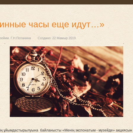
ринные часы еще идут…»
зейим. Г.Н.Потанина
Создано: 22 Мамыр 2019
нің ұйымдастырылуына байланысты «Менің экспонатым - музейде» акциясын