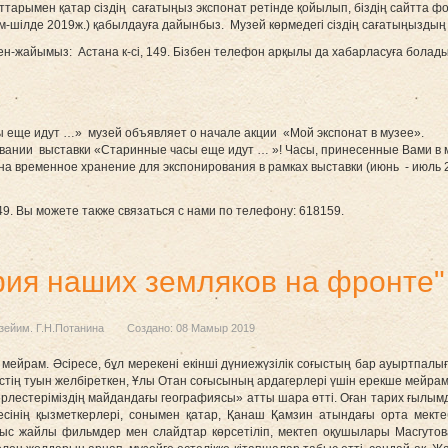
ттарымен қатар сіздің сағатыңыз экспонат ретінде қойылып, біздің сайтта ф
шілде 2019ж.) қабылдауға дайынбыз. Музей көрмедегі сіздің сағатыңыздың с
н-жайымыз: Астана к-сі, 149. Бізбен телефон арқылы да хабарласуға болады
ы еще идут …» музей объявляет о начале акции «Мой экспонат в музее».
вании выставки «Старинные часы еще идут … »! Часы, принесенные Вами в му
 на временное хранение для экспонирования в рамках выставки (июнь - июль 
149. Вы можете также связаться с нами по телефону: 618159.
ия наших земляков на фронте"
зейим. Г.Н.Потанина
Создано: 08 Мамыр 2019
 мейрам. Әсіресе, бұл мерекені екінші дүниежүзілік соғыстың бар ауыртпалы
стің туын желбіреткен, Ұлы Отан соғысының ардагерлері үшін ерекше мейрам
 жерлестеріміздің майдандағы географиясы» атты шара өтті. Оған тарих ғыл
есінің қызметкерлері, сонымен қатар, Қанаш Қамзин атындағы орта мекте
соғыс жайлы фильмдер мен слайдтар көрсетіліп, мектеп оқушылары Масгут