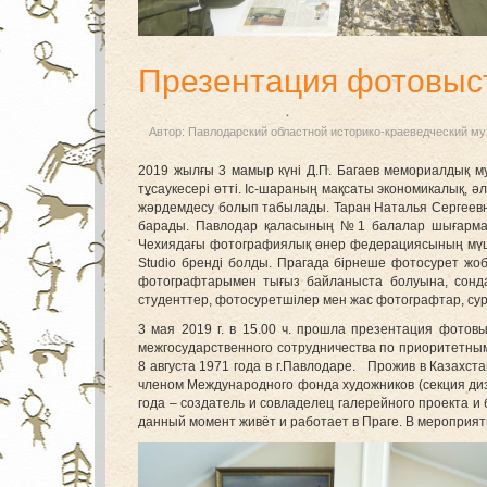
Презентация фотовыст
Автор:
Павлодарский областной историко-краеведческий му
2019 жылғы 3 мамыр күні Д.П. Багаев мемориалдық м
тұсаукесері өтті. Іс-шараның мақсаты экономикалық,
жәрдемдесу болып табылады. Таран Наталья Сергеевна
барады. Павлодар қаласының №1 балалар шығармашыл
Чехиядағы фотографиялық өнер федерациясының мүшес
Studio бренді болды. Прагада бірнеше фотосурет жоб
фотографтарымен тығыз байланыста болуына, сондай
студенттер, фотосуретшілер мен жас фотографтар, су
3 мая 2019 г. в 15.00 ч. прошла презентация фото
межгосударственного сотрудничества по приоритетным
8 августа 1971 года в г.Павлодаре. Прожив в Казахст
членом Международного фонда художников (секция диз
года – создатель и совладелец галерейного проекта и 
данный момент живёт и работает в Праге. В мероприя