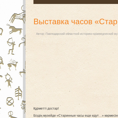
Выставка часов «Ста
Автор:
Павлодарский областной историко-краеведческий му
Құрметті достар!
Біздің музейде «Старинные часы еще идут…» көрмесі