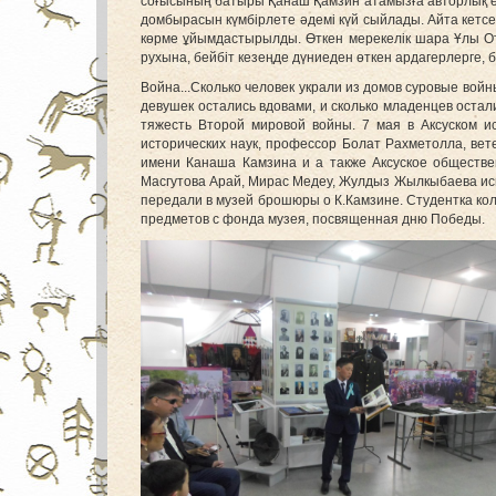
соғысының батыры Қанаш Қамзин атамызға авторлық өле
домбырасын күмбірлете әдемі күй сыйлады. Айта кетс
көрме ұйымдастырылды.
Өткен мерекелік шара Ұлы О
рухына, бейбіт кезеңде дүниеден өткен ардагерлерге, 
Война...Сколько человек украли из домов суровые войны
девушек остались вдовами, и сколько младенцев остал
тяжесть Второй мировой войны.
7 мая в Аксуском и
исторических наук, профессор Болат Рахметолла, ве
имени Канаша Камзина и а также Аксуское обществе
Масгутова Арай, Мирас Медеу, Жулдыз Жылкыбаева ис
передали в музей брошюры о К.Камзине. Студентка ко
предметов с фонда музея, посвященная дню Победы.