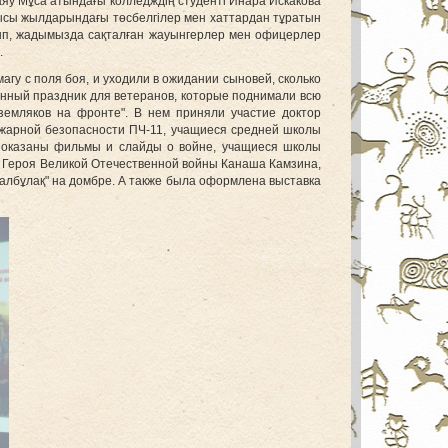
аяу Мұса атындағы колледждің студенті Инара Искакова
ғысы жылдарындағы төсбелгілер мен хаттардан тұратын
лып, жадымызда сақталған жауынгерлер мен офицерлер
.
магу с поля боя, и уходили в ожидании сыновей, сколько
енный праздник для ветеранов, которые поднимали всю
земляков на фронте". В нем приняли участие доктор
ожарной безопасности ПЧ-11, учащиеся средней школы
показаны фильмы и слайды о войне, учащиеся школы
 Героя Великой Отечественной войны Канаша Камзина,
албұлақ" на домбре.
А также была оформлена выставка