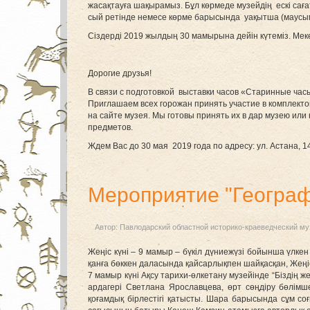
жасақтауға шақырамыз. Бұл көрмеде музейдің ескі саға
сый ретінде немесе көрме барысында уақытша (маусым-
Сіздерді 2019 жылдың 30 мамырына дейін күтеміз. Меке
Дорогие друзья!
В связи с подготовкой выставки часов «Старинные час
Приглашаем всех горожан принять участие в комплекто
на сайте музея. Мы готовы принять их в дар музею или
предметов.
Ждем Вас до 30 мая 2019 года по адресу: ул. Астана, 
Мероприятие "Географ
Автор:
Павлодарский областной историко-краеведческий му
Жеңіс күні – 9 мамыр – бүкіл дүниежүзі бойынша үлкен
қанға бөккен даласында қайсарлықпен шайқасқан, Жеңі
7 мамыр күні Ақсу тарихи-өлкетану музейінде “Біздің
ардагері Светлана Ярославцева, өрт сөңдіру бөлімш
қоғамдық бірлестігі қатысты. Шара барысында сұм 