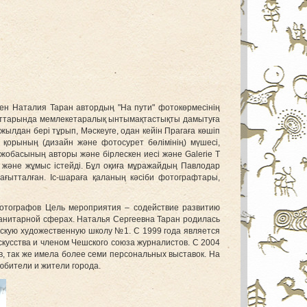
ен Наталия Таран автордың "На пути" фотокөрмесінің
ағыттарында мемлекетаралық ынтымақтастықты дамытуға
лдан бері тұрып, Мәскеуге, одан кейін Прагаға көшіп
қорының (дизайн және фотосурет бөлімінің) мүшесі,
обасының авторы және бірлескен иесі және Galerie T
ы және жұмыс істейді. Бұл оқиға мұражайдың Павлодар
ғытталған. Іс-шараға қаланың кәсіби фотографтары,
фотографов Цель мероприятия – содействие развитию
манитарной сферах. Наталья Сергеевна Таран родилась
етскую художественную школу №1. С 1999 года является
кусства и членом Чешского союза журналистов. С 2004
ов, так же имела более семи персональных выставок. На
юбители и жители города.