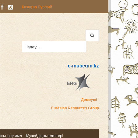
Қазақша
Русский
e-museum.kz
Демеуші
Eurasian Resources Group
сы іс-қимыл
Музейдің қызметтері