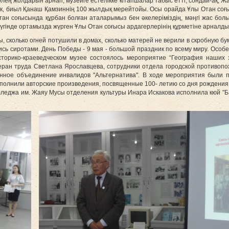
ң жолдарын арнап, музейге естелікке кітапшалар табыс етті, сондай-ақ, Ж
ек, биыл Қанаш Қамзиннің 100 жылдық мерейтойы. Осы орайда Ұлы Отан со
тан соғысында құрбан болған аталарымыз бен әкелеріміздің, мәңгі жас бо
бүгінде ортамызда жүрген Ұлы Отан соғысы ардагерлерінің құрметіне арналды
, сколько огней потушили в домах, сколько матерей не верили в скробную бу
ись сиротами.
День Победы - 9 мая - большой праздник по всему миру. Особ
сторико-краеведческом музее состоялось мероприятие “География наших 
теран труда Светлана Ярославцева, сотрудники отдела городской противоп
нное объединение инвалидов "Альтернатива".
В ходе мероприятия были 
полнили авторские произведения, посвященные 100- летию со дня рождения
лледжа им. Жаяу Мусы отделения культуры Инара Искакова исполнила кюй "Б