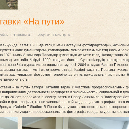
авки «На пути»
зейим. Г.Н.Потанина
Создано: 04 Мамыр 2019
узей-үйндеі сағат 15.00-де кәсіби мен бастаушы фотографтардың қатысуым
 әлеуметтік және гуманитарлық салалардағы мемлекеттік қызметтің басым б
 1971 жылы 8 тамызда Павлодар қаласында дүниеге келді. Қазақстанда 20 жы
ық мектебін бітірді. 1999 жылдан бастап Суретшілердің халықаралық 
і және Чех журналистер одағының мүшесі. 2004 жылдан бастап Галерея ж
аларына қатысып, жеті жеке көрме өткізді. Қазіргі уақытта Прагада тұрад
-ақ жас ұрпақтан фотосурет өнеріне деген қызығушылығын арттыруға ба
ретшілер қатысты.
выставки «На пути» автора Наталии Таран с участием профессиональных 
 направлениям деятельности государств в экономической, социальной и гу
ане до 20 лет, переехала в Москву, затем в Прагу. Закончила в Павлодаре Д
айн и фотография), так же членом Чешской Федерации Фотографического ис
бренда «Galerie T Studio». В Праге была участником нескольких фотопроект
тии приняли участие профессиональные фотографы города, студенты, фотол