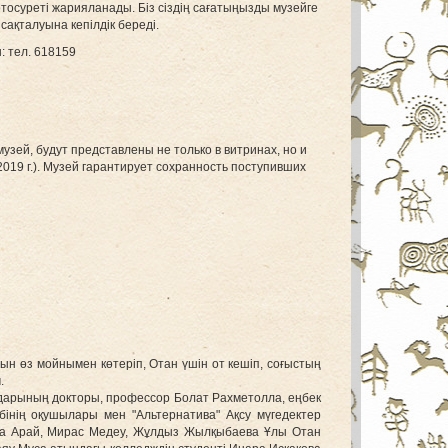
отосуреті жарияланады. Біз сіздің сағатыңызды музейге
ақталуына кепілдік береді.
: тел. 618159
зей, будут представлены не только в витринах, но и
2019 г.). Музей гарантирует сохранность поступивших
ғын өз мойнымен көтеріп, Отан үшін от кешіп, соғыстың
.
ымдарының докторы, профессор Болат Рахметолла, ең
бек
бінің оқушылары мен "Альтернатива" Ақсу мүгедектер
ова Арай, Мирас Медеу, Жұлдыз Жылқыбаева Ұлы Отан