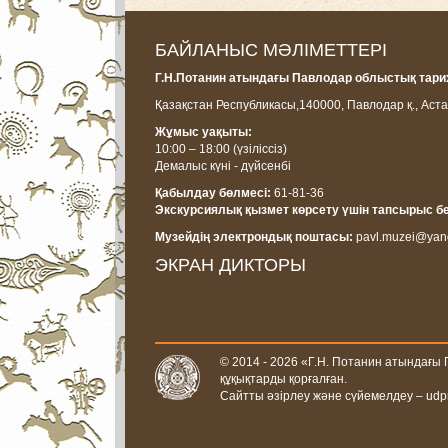
БАЙЛАНЫС МӘЛІМЕТТЕРІ
Г.Н.Потанин атындағы Павлодар облыстық тарих
Қазақстан Республикасы,
140000, Павлодар қ., Аста
Жұмыс уақыты:
10:00 – 18:00
(үзіліссіз)
Демалыс күні - дүйсенбі
Қабылдау бөлмесі:
61-81-36
Экскурсиялық қызмет көрсету үшін тапсырыс б
Музейдің электрондық поштасы:
pavl.muzei@yan
ЭКРАН ДИКТОРЫ
© 2014 - 2026 «Г.Н. Потанин атындағы
құқықтарды қорғалған.
Сайтты әзірлеу және сүйемелдеу –
udp