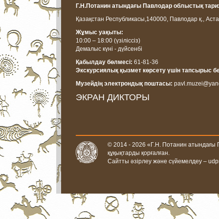
Г.Н.Потанин атындағы Павлодар облыстық тарих
Қазақстан Республикасы,
140000, Павлодар қ., Аста
Жұмыс уақыты:
10:00 – 18:00
(үзіліссіз)
Демалыс күні - дүйсенбі
Қабылдау бөлмесі:
61-81-36
Экскурсиялық қызмет көрсету үшін тапсырыс б
Музейдің электрондық поштасы:
pavl.muzei@yan
ЭКРАН ДИКТОРЫ
© 2014 - 2026 «Г.Н. Потанин атындағы
құқықтарды қорғалған.
Сайтты әзірлеу және сүйемелдеу –
udp