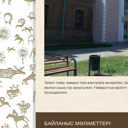
Төбесі темір, ғимарат биік жертөлеге көтерілген
жалған ашық тор орнатылған. Ғимараттың қасбеті 
безендірілген.
БАЙЛАНЫС МӘЛІМЕТТЕРІ