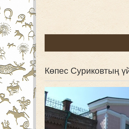
Көпес Суриковтың үй