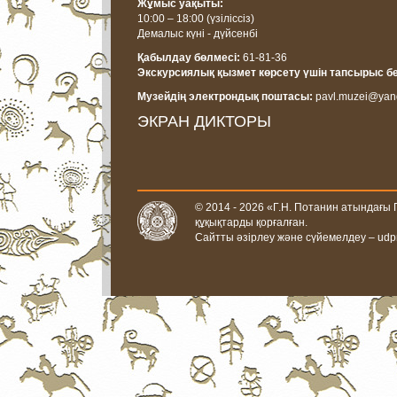
Жұмыс уақыты:
10:00 – 18:00
(үзіліссіз)
Демалыс күні - дүйсенбі
Қабылдау бөлмесі:
61-81-36
Экскурсиялық қызмет көрсету үшін тапсырыс б
Музейдің электрондық поштасы:
pavl.muzei@yan
ЭКРАН ДИКТОРЫ
© 2014 - 2026 «Г.Н. Потанин атындағы
құқықтарды қорғалған.
Сайтты әзірлеу және сүйемелдеу –
udp