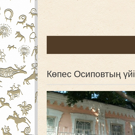
Көпес Осиповтың үйі