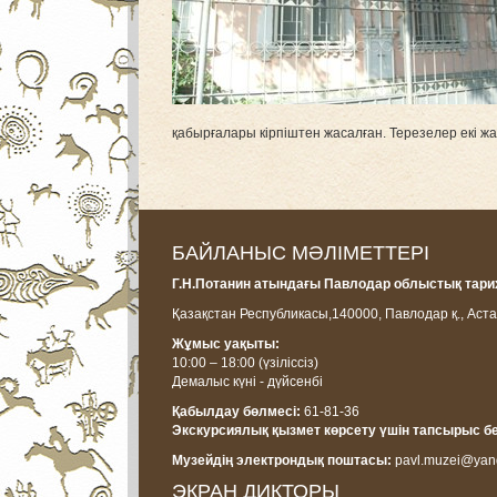
қабырғалары кірпіштен жасалған. Терезелер екі жақ
БАЙЛАНЫС МӘЛІМЕТТЕРІ
Г.Н.Потанин атындағы Павлодар облыстық тарих
Қазақстан Республикасы,
140000, Павлодар қ., Аста
Жұмыс уақыты:
10:00 – 18:00
(үзіліссіз)
Демалыс күні - дүйсенбі
Қабылдау бөлмесі:
61-81-36
Экскурсиялық қызмет көрсету үшін тапсырыс б
Музейдің электрондық поштасы:
pavl.muzei@yan
ЭКРАН ДИКТОРЫ