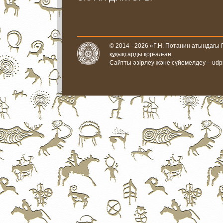
© 2014 - 2026 «Г.Н. Потанин атындағы
құқықтарды қорғалған.
Сайтты әзірлеу және сүйемелдеу –
udp