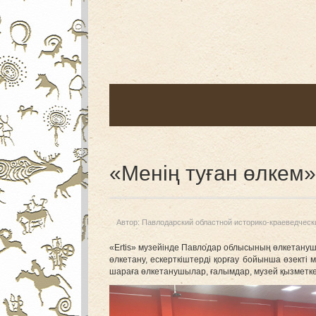
«Менің туған өлкем»
Автор:
Павлодарский областной историко-краеведческ
«Ertis» музейінде Павлодар облысының өлкетануш
өлкетану, ескерткіштерді қорғау бойынша өзекті
шараға өлкетанушылар, ғалымдар, музей қызметке