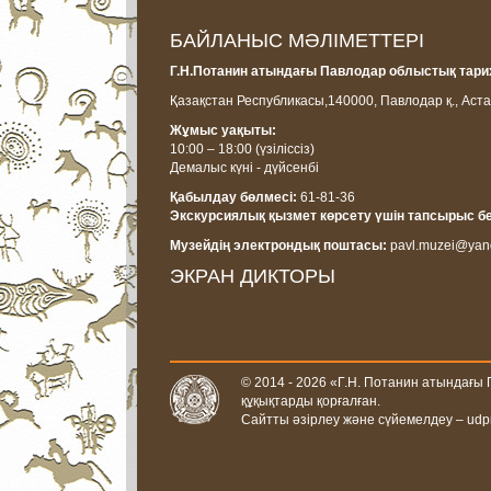
БАЙЛАНЫС МӘЛІМЕТТЕРІ
Г.Н.Потанин атындағы Павлодар облыстық тарих
Қазақстан Республикасы,
140000, Павлодар қ., Аста
Жұмыс уақыты:
10:00 – 18:00
(үзіліссіз)
Демалыс күні - дүйсенбі
Қабылдау бөлмесі:
61-81-36
Экскурсиялық қызмет көрсету үшін тапсырыс б
Музейдің электрондық поштасы:
pavl.muzei@yan
ЭКРАН ДИКТОРЫ
© 2014 - 2026 «Г.Н. Потанин атындағы
құқықтарды қорғалған.
Сайтты әзірлеу және сүйемелдеу –
udp