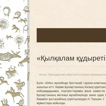
«Қылқалам құдыреті
Автор:
Павлодарский областной историко-краеведческ
Бүгін «Ertis» музейінде Қостанай тарихи-өлкетан
ашылуы өтті. Көрме Қазақстанның Халық суретшісі
пейзаждарымен, портреттерімен және сюжеттік
Қазақстанның жетекші музейлерінде және одан 
Көрмеге қостанайлық суретшілердің Н. Торшин, Г.
жұмыстары қойылды.