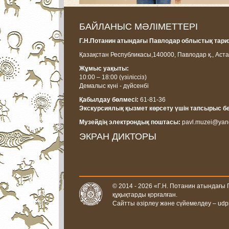
БАЙЛАНЫС МӘЛІМЕТТЕРІ
Г.Н.Потанин атындағы Павлодар облыстық тарих
Қазақстан Республикасы,
140000, Павлодар қ., Аста
Жұмыс уақыты:
10:00 – 18:00
(үзіліссіз)
Демалыс күні - дүйсенбі
Қабылдау бөлмесі:
61-81-36
Экскурсиялық қызмет көрсету үшін тапсырыс б
Музейдің электрондық поштасы:
pavl.muzei@yan
ЭКРАН ДИКТОРЫ
© 2014 - 2026 «Г.Н. Потанин атындағы
құқықтарды қорғалған.
Сайтты әзірлеу және сүйемелдеу –
udp