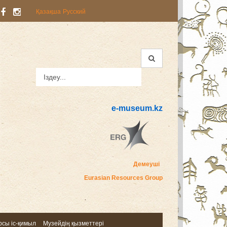
Қазақша
Русский
e-museum.kz
Демеуші
Eurasian Resources Group
сы іс-қимыл
Музейдің қызметтері