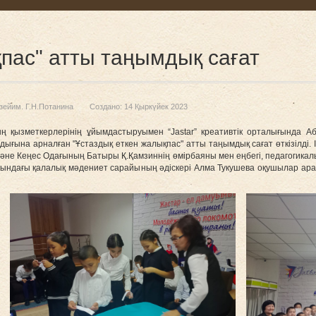
қпас" атты таңымдық сағат
зейим. Г.Н.Потанина
Создано: 14 Қыркүйек 2023
 қызметкерлерінің ұйымдастыруымен “Jastar” креативтік орталығында 
ығына арналған "Ұстаздық еткен жалықпас" атты таңымдық сағат өткізілді.
және Кеңес Одағының Батыры Қ.Қамзиннің өмірбаяны мен еңбегі, педагогикалы
в атындағы қалалық мәдениет сарайының әдіскері Алма Тукушева оқушылар ар