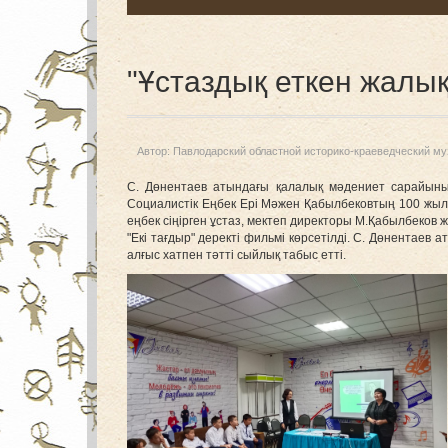
"Ұстаздық еткен жалы
Автор:
Павлодарский областной историко-краеведческий му
С. Дөнентаев атындағы қалалық мәдениет сарайының
Социалистік Еңбек Ері Мәжен Қабылбековтың 100 жылд
еңбек сіңірген ұстаз, мектеп директоры М.Қабылбеков 
"Екі тағдыр" деректі фильмі көрсетілді. С. Дөнентае
алғыс хатпен тәтті сыйлық табыс етті.