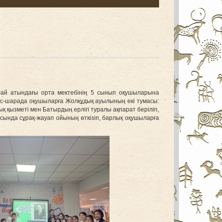
Абай атындағы орта мектебінің 5 сынып оқушыларына
 Іс-шарада оқушыларға Жолқұдық ауылының екі тумасы:
қ қызметі мен Батырдың ерлігі туралы ақпарат беріліп,
асында сұрақ-жауап ойының өткізіп, барлық оқушыларға