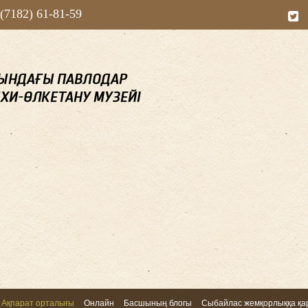
 (7182) 61-81-59
Ақпарат орталығы
Онлайн
Басшының блогы
Сыбайлас жемқорлыққа қар