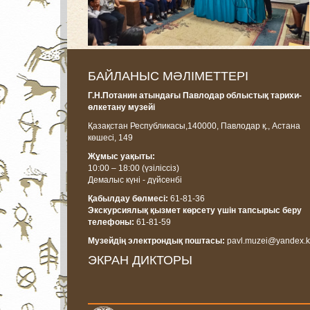
БАЙЛАНЫС МӘЛІМЕТТЕРІ
Г.Н.Потанин атындағы Павлодар облыстық тарихи-
өлкетану музейі
Қазақстан Республикасы,
140000, Павлодар қ., Астана
көшесі, 14
9
Жұмыс уақыты:
10:00 – 18:00
(үзіліссіз)
Демалыс күні - дүйсенбі
Қабылдау бөлмесі:
61-81-36
Экскурсиялық қызмет көрсету үшін тапсырыс беру
телефоны:
61-81-59
Музейдің электрондық поштасы:
pavl.muzei@yandex.k
ЭКРАН ДИКТОРЫ