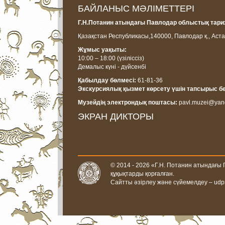
БАЙЛАНЫС МӘЛІМЕТТЕРІ
Г.Н.Потанин атындағы Павлодар облыстық тарих
Қазақстан Республикасы,
140000, Павлодар қ., Аста
Жұмыс уақыты:
10:00 – 18:00
(үзіліссіз)
Демалыс күні - дүйсенбі
Қабылдау бөлмесі:
61-81-36
Экскурсиялық қызмет көрсету үшін тапсырыс б
Музейдің электрондық поштасы:
pavl.muzei@yan
ЭКРАН ДИКТОРЫ
© 2014 - 2026 «Г.Н. Потанин атындағы
құқықтарды қорғалған.
Сайтты әзірлеу және сүйемелдеу –
udp