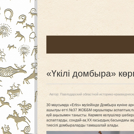
«Үкілі домбыра» көр
Автор:
Павлодарский областной историко-краеведческ
30 маусымда «Ertis» музейінде Домбыра күніне ар
ашылуы өтті.№37 ЖОББМ оқушылары аспаптың пай
күй аңызымен танысты. Көрмеге келушілер шеберл
аспаптарды, сондай-ақ ХХ ғасырдың басындағы ақ
тиесілі домбыраларды тамашалай алады.