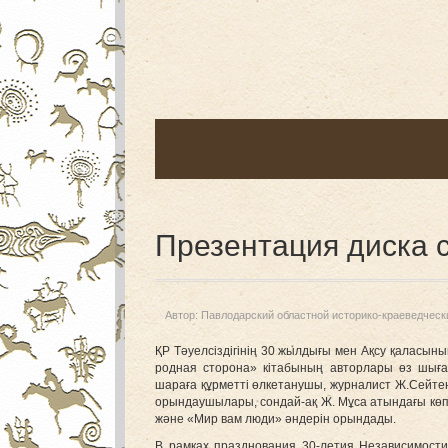
Презентация диска 
Автор:
Павлодарский областной историко-краеведческ
ҚР Тәуелсіздігінің 30 жылдығы мен Ақсу қаласыны
родная сторона» кітабының авторлары өз шығарм
шараға құрметті өлкетанушы, журналист Ж.Сейте
орындаушылары, сондай-ақ Ж. Мұса атындағы көп
және «Мир вам люди» әндерін орындады.
В рамках празднования 30-летия Независимости 