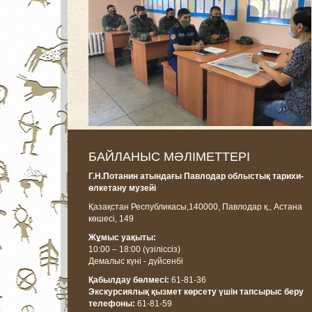
БАЙЛАНЫС МӘЛІМЕТТЕРІ
Г.Н.Потанин атындағы Павлодар облыстық тарихи-
өлкетану музейі
Қазақстан Республикасы,
140000, Павлодар қ., Астана
көшесі, 14
9
Жұмыс уақыты:
10:00 – 18:00
(үзіліссіз)
Демалыс күні - дүйсенбі
Қабылдау бөлмесі:
61-81-36
Экскурсиялық қызмет көрсету үшін тапсырыс беру
телефоны:
61-81-59