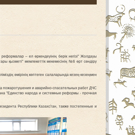
 реформалар – ел өркендеуінің берік негізі" Жолдауы
ары қызметі" мемлекеттік мекемесінің №6 өрт сөндіру
іміздің өмірінің көптеген салаларында кезең-кезеңмен
жба пожаротушения и аварийно-спасательных работ ДЧС
тана "Единство народа и системные реформы - прочная
езидента Республики Казахстан, также постепенные и