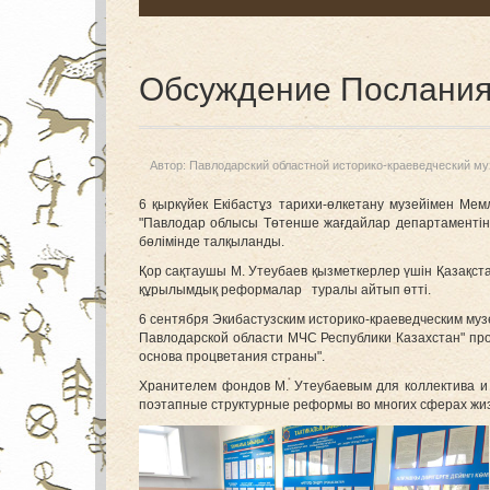
Обсуждение Послания
Автор:
Павлодарский областной историко-краеведческий му
6 қыркүйек Екібастұз тарихи-өлкетану музейімен Мем
"Павлодар облысы Төтенше жағдайлар департаментінің
бөлімінде талқыланды.
Қор сақтаушы М. Утеубаев қызметкерлер үшін Қазақста
құрылымдық реформалар туралы айтып өтті.
6 сентября Экибастузским историко-краеведческим му
Павлодарской области МЧС Республики Казахстан" про
основа процветания страны".
Хранителем фондов М. Утеубаевым для коллектива и 
поэтапные структурные реформы во многих сферах жи