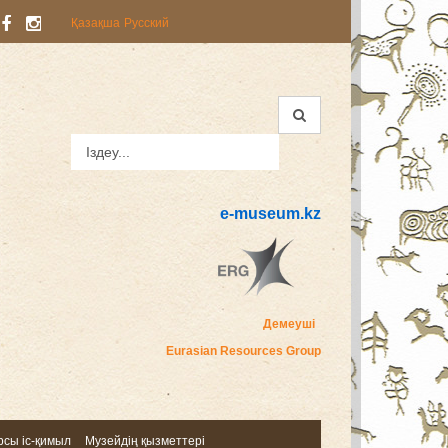
Қазақша
Русский
e-museum.kz
Демеуші
Eurasian Resources Group
сы іс-қимыл
Музейдің қызметтері