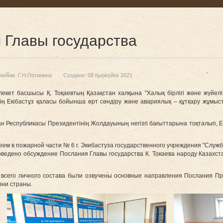
 Главы государства
зейим. Г.Н.Потанина
Создано: 08 Қыркүйек 2021
лекет басшысы Қ. Тоқаевтың Қазақстан халқына "Халық бірлігі және жүйелі
 Екібастұз қаласы бойынша өрт сөндіру және авариялық – құтқару жұмыст
н Республикасы Президентінің Жолдауының негізгі бағыттарына тоқталып, Ел
зеем в пожарной части № 6 г. Экибастуза государственного учреждения "Слу
ведено обсуждение Послания Главы государства К. Токаева народу Казахс
всего личного состава были озвучены основные направления Послания Пр
зни страны.