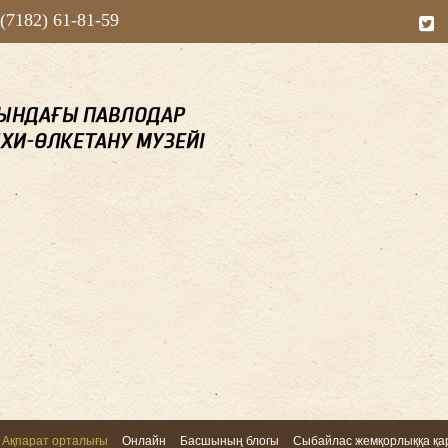
 (7182) 61-81-59
Ақпарат орталығы
Онлайн
Басшының блогы
Сыбайлас жемқорлыққа қар