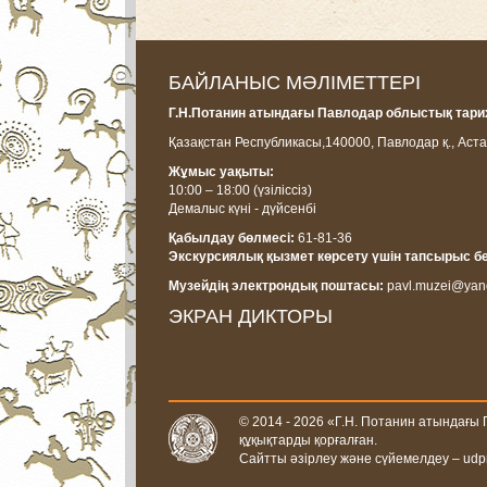
БАЙЛАНЫС МӘЛІМЕТТЕРІ
Г.Н.Потанин атындағы Павлодар облыстық тарих
Қазақстан Республикасы,
140000, Павлодар қ., Аста
Жұмыс уақыты:
10:00 – 18:00
(үзіліссіз)
Демалыс күні - дүйсенбі
Қабылдау бөлмесі:
61-81-36
Экскурсиялық қызмет көрсету үшін тапсырыс б
Музейдің электрондық поштасы:
pavl.muzei@yan
ЭКРАН ДИКТОРЫ
© 2014 - 2026 «Г.Н. Потанин атындағы
құқықтарды қорғалған.
Сайтты әзірлеу және сүйемелдеу –
udp