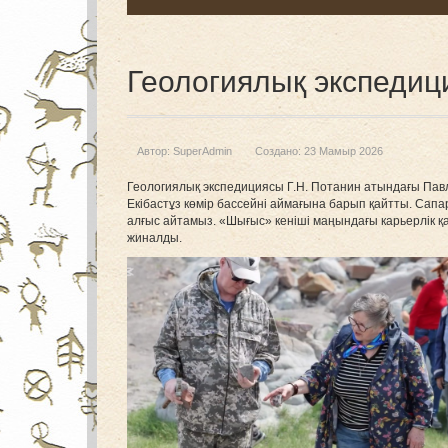
Геологиялық экспедиц
Автор:
SuperAdmin
Создано: 23 Мамыр 2026
Геологиялық экспедициясы Г.Н. Потанин атындағы Павл
Екібастұз көмір бассейні аймағына барып қайтты. Сапа
алғыс айтамыз. «Шығыс» кеніші маңындағы карьерлік қа
жиналды.