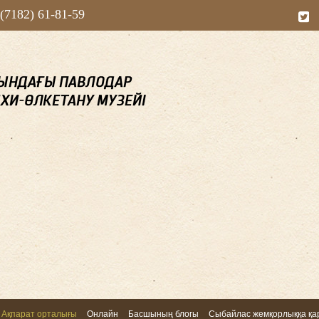
 (7182) 61-81-59
Ақпарат орталығы
Онлайн
Басшының блогы
Сыбайлас жемқорлыққа қар