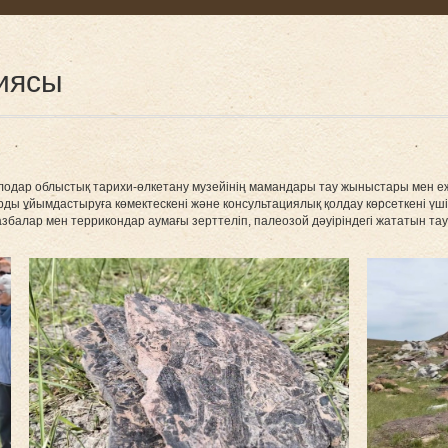
иясы
одар облыстық тарихи-өлкетану музейінің мамандары тау жыныстары мен ежел
рды ұйымдастыруға көмектескені және консультациялық қолдау көрсеткені үші
збалар мен террикондар аумағы зерттеліп, палеозой дәуіріндегі жататын тау