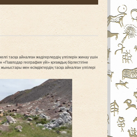
гі тасқа айналған жәдігерлердің үлгілерін жинау үшін
н «Павлодар география үйі» қоғамдық бірлестігіне
 жыныстары мен өсімдіктердің тасқа айналған үлгілері