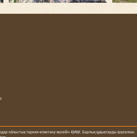
z
одар облыстық тарихи-өлкетану музейі» ҚМҚК. Барлық құқықтарды қорғалған.