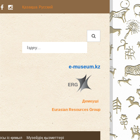
Қазақша
Русский
e-museum.kz
Демеуші
Eurasian Resources Group
сы іс-қимыл
Музейдің қызметтері