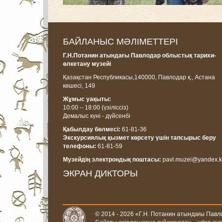
БАЙЛАНЫС МӘЛІМЕТТЕРІ
Г.Н.Потанин атындағы Павлодар облыстық тарихи-
өлкетану музейі
Қазақстан Республикасы,
140000, Павлодар қ., Астана
көшесі, 14
9
Жұмыс уақыты:
10:00 – 18:00
(үзіліссіз)
Демалыс күні - дүйсенбі
Қабылдау бөлмесі:
61-81-36
Экскурсиялық қызмет көрсету үшін тапсырыс беру
телефоны:
61-81-59
Музейдің электрондық поштасы:
pavl.muzei@yandex.k
ЭКРАН ДИКТОРЫ
© 2014 - 2026 «Г.Н. Потанин атындағы Павл