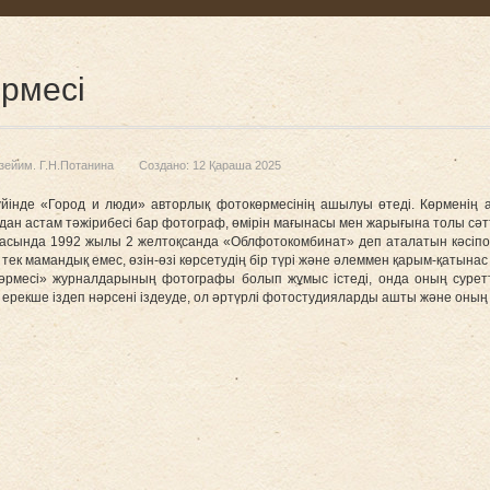
өрмесі
зейим. Г.Н.Потанина
Создано: 12 Қараша 2025
ей-үйінде «Город и люди» авторлық фотокөрмесінің ашылуы өтеді. Көрмен
дан астам тәжірибесі бар фотограф, өмірін мағынасы мен жарығына толы сәтт
жасында 1992 жылы 2 желтоқсанда «Облфотокомбинат» деп аталатын кәсі
ек мамандық емес, өзін-өзі көрсетудің бір түрі және әлеммен қарым-қатынас 
есі» журналдарының фотографы болып жұмыс істеді, онда оның суретте
ерекше іздеп нәрсені іздеуде, ол әртүрлі фотостудияларды ашты және оның 