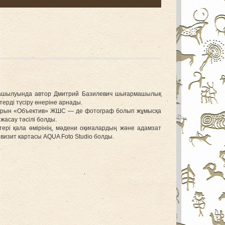
ің ашылуында автор Дмитрий Базилевич шығармашылық
ерді түсіру өнеріне арнады.
порын «Объектив» ЖШС — де фотограф болып жұмысқа
жасау тәсілі болды.
рі қала өмірінің, мәдени оқиғалардың және адамзат
визит картасы AQUA Foto Studio болды.