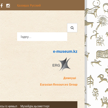
Қазақша
Русский
e-museum.kz
Демеуші
Eurasian Resources Group
сы іс-қимыл
Музейдің қызметтері