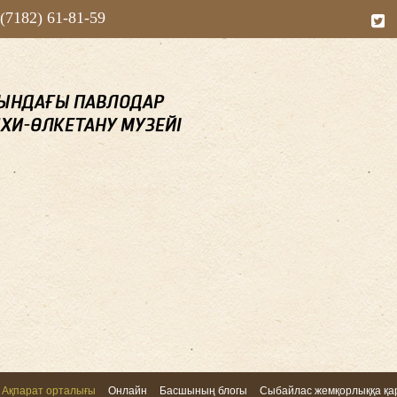
 (7182) 61-81-59
Ақпарат орталығы
Онлайн
Басшының блогы
Сыбайлас жемқорлыққа қар