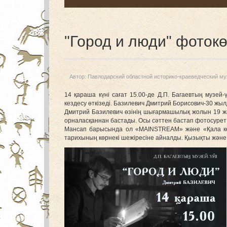
"Город и люди" фоток
Автор:
Павлодарский областной историко-краеведческий му
14 қараша күні сағат 15.00-де Д.П. Багаевтың муз
кездесу өткізеді. Базилевич Дмитрий Борисович-30 жыл
Дмитрий Базилевич өзінің шығармашылық жолын 19 
орналасқаннан бастады. Осы сәттен бастап фотосурет т
Мансап барысында ол «MAINSTREAM» және «Қала көрм
тарихының көрнекі шежіресіне айналды. Қызықты және 