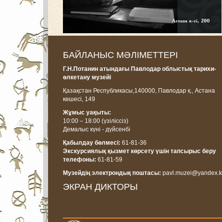
БАЙЛАНЫС МӘЛІМЕТТЕРІ
Г.Н.Потанин атындағы Павлодар облыстық тарихи-
өлкетану музейі
Қазақстан Республикасы,
140000, Павлодар қ., Астана
көшесі, 14
9
Жұмыс уақыты:
10:00 – 18:00
(үзіліссіз)
Демалыс күні - дүйсенбі
Қабылдау бөлмесі:
61-81-36
Экскурсиялық қызмет көрсету үшін тапсырыс беру
телефоны:
61-81-59
Музейдің электрондық поштасы:
pavl.muzei@yandex.k
ЭКРАН ДИКТОРЫ