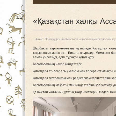
«Қазақстан халқы Асса
Автор:
Павлодарский областной историко-краеведческий му
Шарбақты тарихи-өлкетану музейінде Қазақстан хал
тақырыптық дәріс өтті. Биыл 1 наурызда Мемлекет б
елмен үйлесімді, әділ, тұрақты қоғам құру.
Ассамблеяның негізгі міндеттері:
қоғамдағы этносаралық келісім мен толеранттылықты н
қоғамдағы экстремизм мен радикализм көріністеріне қа
Ассамблеяның мақсаты мен міндеттеріне қол жеткізу үші
Қазақстан халқының ұлттық мәдениеттерін, тілдері мен