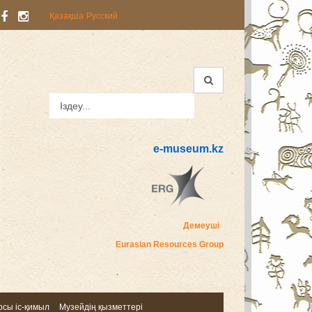
Қазақша
Русский
e-museum.kz
Демеуші
Eurasian Resources Group
сы іс-қимыл
Музейдің қызметтері