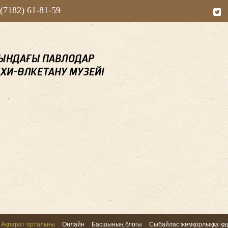
 (7182) 61-81-59
Ақпарат орталығы
Онлайн
Басшының блогы
Сыбайлас жемқорлыққа қар