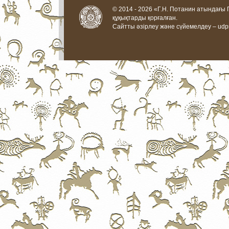
© 2014 - 2026 «Г.Н. Потанин атындағы
құқықтарды қорғалған.
Сайтты әзірлеу және сүйемелдеу –
udp