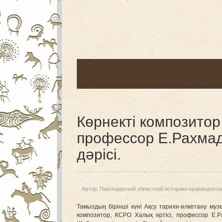
Көрнекті композитор
профессор Е.Рахма
дәрісі.
Автор:
Павлодарский областной историко-краеведческ
Тамыздың бірінші күні Ақсу тарихи-өлкетану му
композитор, КСРО Халық әртісі, профессор Е.