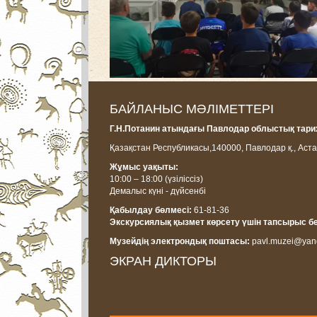
БАЙЛАНЫС МӘЛІМЕТТЕРІ
Г.Н.Потанин атындағы Павлодар облыстық тарих
Қазақстан Республикасы,
140000, Павлодар қ., Аста
Жұмыс уақыты:
10:00 – 18:00
(үзіліссіз)
Демалыс күні - дүйсенбі
Қабылдау бөлмесі:
61-81-36
Экскурсиялық қызмет көрсету үшін тапсырыс б
Музейдің электрондық поштасы:
pavl.muzei@yan
ЭКРАН ДИКТОРЫ