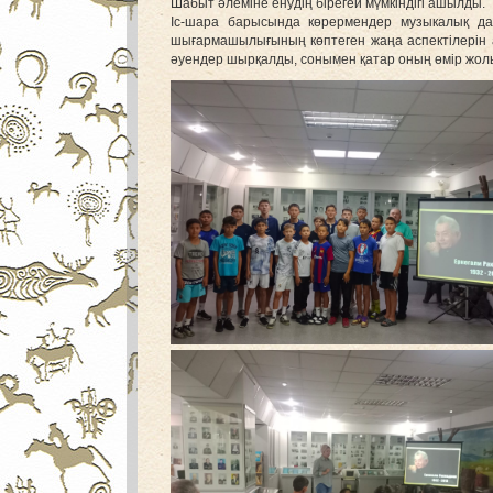
Шабыт әлеміне енудің бірегей мүмкіндігі ашылды.
Іс-шара барысында көрермендер музыкалық д
шығармашылығының көптеген жаңа аспектілерін 
әуендер шырқалды, сонымен қатар оның өмір жол