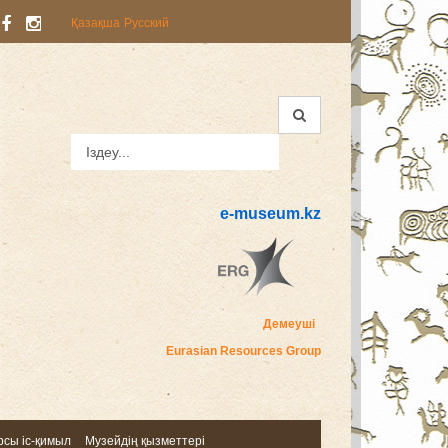
Қазақша
Русский
e-museum.kz
Демеуші
Eurasian Resources Group
сы іс-қимыл
Музейдің қызметтері