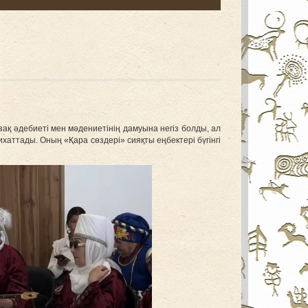
қ әдебиеті мен мәдениетінің дамуына негіз болды, ал
ихаттады. Оның «Қара сөздері» сияқты еңбектері бүгінгі