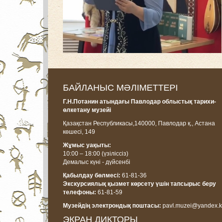
БАЙЛАНЫС МӘЛІМЕТТЕРІ
Г.Н.Потанин атындағы Павлодар облыстық тарихи-
өлкетану музейі
Қазақстан Республикасы,
140000, Павлодар қ., Астана
көшесі, 14
9
Жұмыс уақыты:
10:00 – 18:00
(үзіліссіз)
Демалыс күні - дүйсенбі
Қабылдау бөлмесі:
61-81-36
Экскурсиялық қызмет көрсету үшін тапсырыс беру
телефоны:
61-81-59
Музейдің электрондық поштасы:
pavl.muzei@yandex.k
ЭКРАН ДИКТОРЫ