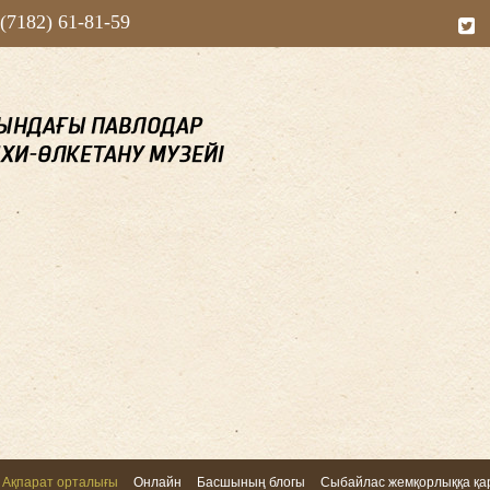
 (7182) 61-81-59
Ақпарат орталығы
Онлайн
Басшының блогы
Сыбайлас жемқорлыққа қар