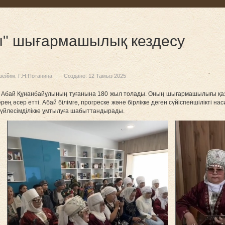
ы" шығармашылық кездесу
зейим. Г.Н.Потанина
Создано: 12 Тамыз 2025
 Абай Құнанбайұлының туғанына 180 жыл толады. Оның шығармашылығы қаза
сер етті. Абай білімге, прогреске және бірлікке деген сүйіспеншілікті нас
 үйлесімділікке ұмтылуға шабыттандырады.