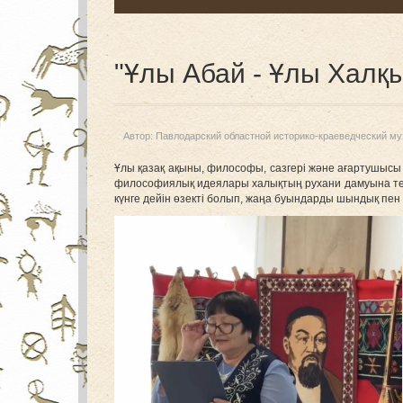
"Ұлы Абай - Ұлы Халқ
Автор:
Павлодарский областной историко-краеведческий му
Ұлы қазақ ақыны, философы, сазгері және ағартушысы
философиялық идеялары халықтың рухани дамуына терең ә
күнге дейін өзекті болып, жаңа буындарды шындық пен