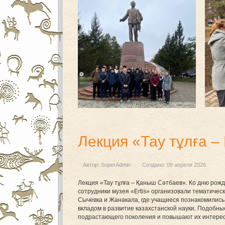
Лекция «Тау тұлға –
Автор:
SuperAdmin
Создано: 09 апреля 2026
Лекция «Тау тұлға – Қаныш Сәтбаев». Ко дню ро
сотрудники музея «Ertis» организовали тематическ
Сычевка и Жанакала, где учащиеся познакомились 
вкладом в развитие казахстанской науки. Подобн
подрастающего поколения и повышают их интерес 