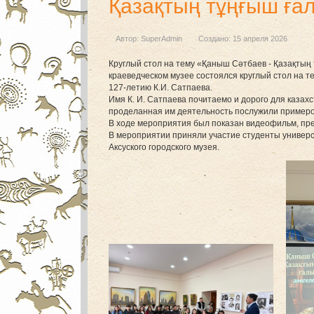
Қазақтың тұңғыш ға
Автор:
SuperAdmin
Создано: 15 апреля 2026
Круглый стол на тему «Қаныш Сәтбаев - Қазақтың
краеведческом музее состоялся круглый стол на 
127-летию К.И. Сатпаева.
Имя К. И. Сатпаева почитаемо и дорого для казахс
проделанная им деятельность послужили пример
В ходе мероприятия был показан видеофильм, пре
В мероприятии приняли участие студенты универси
Аксуского городского музея.