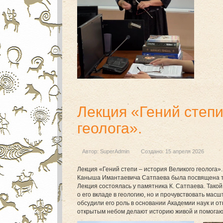
Лекция «Гений степи
геолога».
Автор:
SuperAdmin
Создано: 15 апреля 2026
Лекция «Гений степи – история Великого геолога»
Каныша Имантаевича Сатпаева была посвящена тем
Лекция состоялась у памятника К. Сатпаева. Так
о его вкладе в геологию, но и прочувствовать мас
обсудили его роль в основании Академии наук и о
открытым небом делают историю живой и помогают