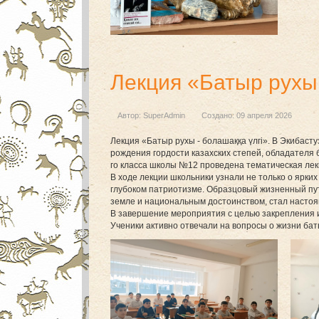
Лекция «Батыр рухы 
Автор:
SuperAdmin
Создано: 09 апреля 2026
Лекция «Батыр рухы - болашаққа үлгі». В Экибасту
рождения гордости казахских степей, обладателя
го класса школы №12 проведена тематическая лекц
В ходе лекции школьники узнали не только о ярких
глубоком патриотизме. Образцовый жизненный пу
земле и национальным достоинством, стал насто
В завершение мероприятия с целью закрепления 
Ученики активно отвечали на вопросы о жизни бат