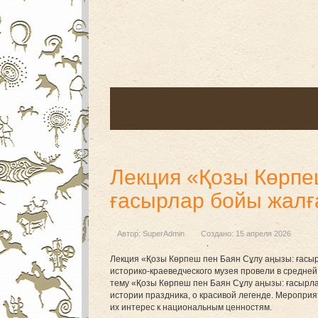
Лекция «Қозы Көрпе
ғасырлар бойы жалғ
Автор:
SuperAdmin
Создано: 15 апреля 2026
Лекция «Қозы Көрпеш пен Баян Сұлу аңызы: ғасыр
историко-краеведческого музея провели в средн
тему «Қозы Көрпеш пен Баян Сұлу аңызы: ғасырла
истории праздника, о красивой легенде. Меропри
их интерес к национальным ценностям.