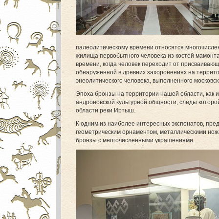
палеолитическому времени относятся многочислен
жилища первобытного человека из костей мамонта
времени, когда человек переходит от присваиваю
обнаруженной в древних захоронениях на террито
энеолитического человека, выполненного московс
Эпоха бронзы на территории нашей области, как 
андроновской культурной общности, следы которо
области реки Иртыш.
К одним из наиболее интересных экспонатов, пр
геометрическим орнаментом, металлическими нож
бронзы с многочисленными украшениями.