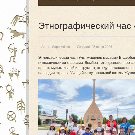
Этнографический час 
Автор:
SuperAdmin
Создано: 03 июля 2026
Этнографический час «Ұлы күйшілер мұрасы» В Щерба
гимназическими классами. Домбра - это драгоценное с
просто музыкальный инструмент, это душа казахского н
наследия страны. Учащийся музыкальной школы Жұма