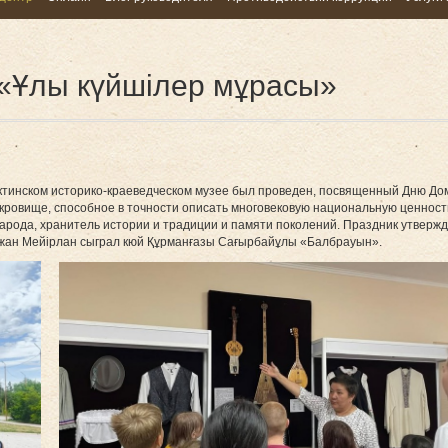
«Ұлы күйшілер мұрасы»
ктинском историко-краеведческом музее был проведен, посвященный Дню Д
окровище, способное в точности описать многовековую национальную ценност
арода, хранитель истории и традиции и памяти поколений. Праздник утвержд
жан Мейірлан сыграл кюй Құрманғазы Сағырбайұлы «Балбрауын».