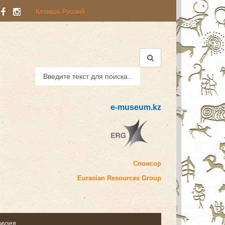
Қазақша
Русский
e-museum.kz
Спонсор
Eurasian
Resources Group
 музея