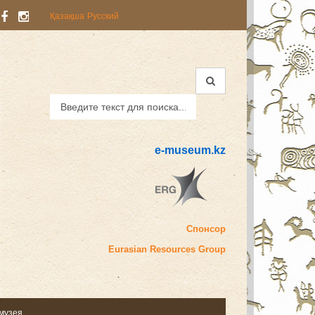
Қазақша
Русский
e-museum.kz
Спонсор
Eurasian
Resources Group
 музея