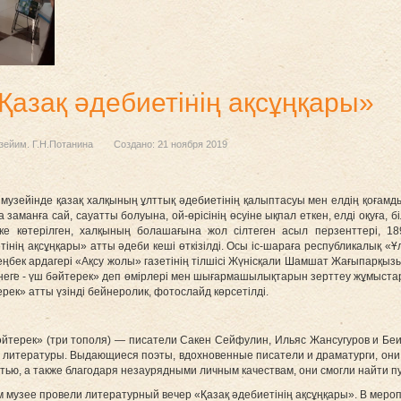
Қазақ әдебиетінің ақсұңқары»
зейим. Г.Н.Потанина
Создано: 21 ноября 2019
узейінде қазақ халқының ұлттық әдебиетінің қалыптасуы мен елдің қоғамдық
анға сай, сауатты болуына, ой-өрісінің өсуіне ықпал еткен, елді оқуға, б
өкке көтерілген, халқының болашағына жол сілтеген асыл перзенттері, 
етінің ақсұңқары» атты әдеби кеші өткізілді. Осы іс-шараға республикалық
еңбек ардагері «Ақсу жолы» газетінің тілшісі Жүнісқали Шамшат Жағыпарқыз
өнеге - үш бәйтерек» деп өмірлері мен шығармашылықтарын зерттеу жұмыстар
ек» атты үзінді бейнеролик, фотослайд көрсетілді.
йтерек» (три тополя) — писатели Сакен Сейфулин, Ильяс Жансугуров и Беи
й литературы. Выдающиеся поэты, вдохновенные писатели и драматурги, они 
тью, а также благодаря незаурядными личным качествам, они смогли найти пу
ом музее провели литературный вечер «Қазақ әдебиетінің ақсұңқары». В мер