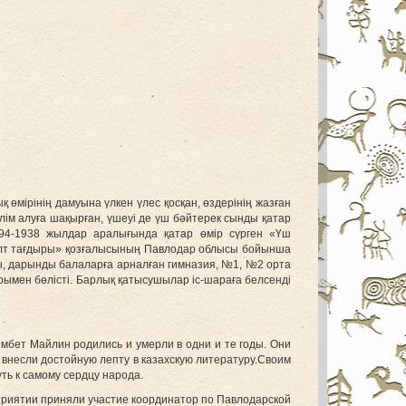
 өмірінің дамуына үлкен үлес қосқан, өздерінің жазған
ілім алуға шақырған, үшеуі де үш бәйтерек сынды қатар
1894-1938 жылдар аралығында қатар өмір сүрген «Үш
 «Ұлт тағдыры» қозғалысының Павлодар облысы бойынша
ы, дарынды балаларға арналған гимназия, №1, №2 орта
ымен бөлісті. Барлық қатысушылар іс-шараға белсенді
мбет Майлин родились и умерли в одни и те годы. Они
внесли достойную лепту в казахскую литературу.Своим
ть к самому сердцу народа.
оприятии приняли участие координатор по Павлодарской