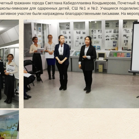
очетный гражанин города Светлана Кабидоллаевна Кондыкерова, Почетный гр
колы-гимназии для одаренных детей, СШ №1 и №2. Учащиеся поделились 
 активное участие были награждены благодарственными письмами. На мероп