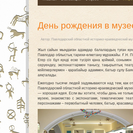
День рождения в музе
Автор:
Павлодарский областной историко-краеведческий му
Жыл сайын мыңдаған адамдар балалардың туған күнін
Павлодар облыстық тарихи-өлкетану мұражайы. Ғ.Н. По
Егер сіз бұл күнді еске түсіріп қана қоймай, соным
серуендеу, экспонаттармен танысу, тақырыптық теат
кейіпкерлермен - қарабайыр адаммен, батыр сұлу Баян
аяқталады.
Ежегодно тысячи людей задумываются над тем, как о
Павлодарский областной историко-краеведческий музе
— хорошая идея. Если вы хотите, чтобы день не тольк
музею, знакомство с экспонатами, тематические теа
персонажами – первобытный человек, батыр, красавица