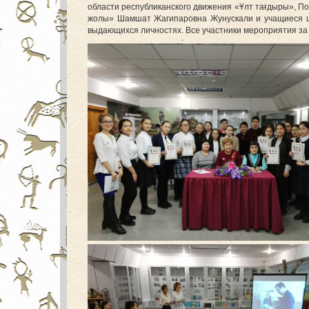
области республиканского движения «Ұлт тағдыры», П
жолы» Шамшат Жагипаровна Жунускали и учащиеся ш
выдающихся личностях. Все участники мероприятия за