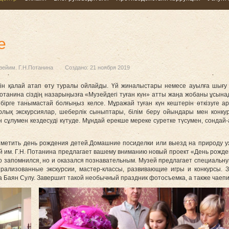
е
зейим. Г.Н.Потанина
Создано: 21 ноября 2019
 қалай атап өту туралы ойлайды. Үй жиналыстары немесе ауылға шығу қа
танина сіздің назарыңызға «Музейдегі туған күн» атты жаңа жобаны ұсынад
ен бірге танымастай болғыңыз келсе. Мұражай туған күн кештерін өткізуге
рлық экскурсиялар, шеберлік сыныптары, білім беру ойындары мен конкур
 сұлумен кездесуді күтуде. Мұндай ерекше мереке суретке түсумен, сондай-а
тметить день рождения детей.Домашние посиделки или выезд на природу уж
й им. Г.Н. Потанина предлагает вашему вниманию новый проект «День рожден
о запомнился, но и оказался познавательным. Музей предлагает специальну
трализованные экскурсии, мастер-классы, развивающие игры и конкурсы.
 Баян Сулу. Завершит такой необычный праздник фотосъемка, а также чаепит