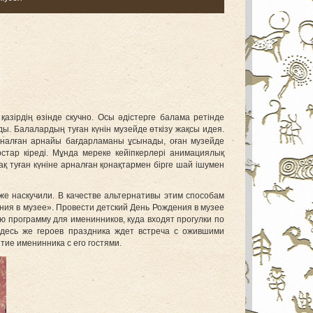
зірдің өзінде скучно. Осы әдістерге балама ретінде
ы. Балалардың туған күнін музейде өткізу жақсы идея.
 арналған арнайы бағдарламаны ұсынады, оған музейде
стар кіреді. Мұнда мереке кейіпкерлері анимациялық
қ туған күніне арналған қонақтармен бірге шай ішумен
е наскучили. В качестве альтернативы этим способам
ия в музее». Провести детский День Рождения в музее
ю программу для именинников, куда входят прогулки по
 Здесь же героев праздника ждет встреча с ожившими
ие именинника с его гостями.