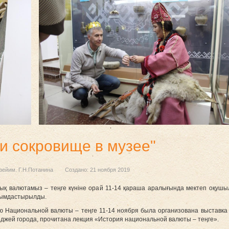
и сокровище в музее"
зейим. Г.Н.Потанина
Создано: 21 ноября 2019
ық валютамыз – теңге күніне орай 11-14 қараша аралығында мектеп оқушыл
ұйымдастырылды.
Дню Национальной валюты – теңге 11-14 ноября была организована выставк
еджей города, прочитана лекция «История национальной валюты – теңге».