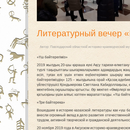
Литературный вечер «
Автор:
Павлодарский областной историко-краеведческий му
«Үш бәйтерегіміз»
2019 жылдың 20-шы қараша күні Ақсу тарихи-өлкетану м
түрлі тақырыптағы шығармаларымен адамдардың жаңа зам
өсіп, туған елі үшін еткен еңбектерімен шырқау к
бәйтерегіміздің» 125 – жылдығына орай «Қазақ әдеби
үйлестірушісі Қондыкерова Светлана Кабидоллақызы, 
мектебінің оқушылары қатысты. Әр мектеп «Өмірлері 
қатысқаны үшін алғыс хатпен марапатталды. «Үш бәйтер
«Три байтерека»
Вошедшие в историю казахской литературы как «үш бә
внесли огромный вклад в дело развития отечественно
трудом, активной творческой и гражданской деятельнос
20 ноября 2019 года в Аксуском историко-краеведческ