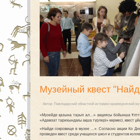
Музейный квест "Найд
Автор:
Павлодарский областной историко-краеведческий му
«Музейде қазына тауып ал....» акциясы бойынша Ұлтт
«Адамзат тарихындағы ақша түрлері» көрмесі, квест 
«Найди сокровище в музее ....». Согласно акции Ко 
проведен квест среди учащихся школ и студентов колл