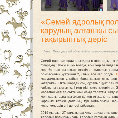
«Семей ядролық по
қарудың алғашқы с
тақырыптық дәріс
Автор:
Павлодарский областной историко-краеведческ
Семей ядролық полигонындағы сынақтардың жа
Олардың 116-сы ашық болды, яғни жер бетіндегі 
жер бетінде сынақтан өткізілген ядролық зар
бомбасының қуатынан 2,5 мың есе көп болды.
1
жылдамдықпен ұлғайып бара жатқан отты доп 
көтерілген. Отты шардан соң, сұрапыл қуат пен 
қабығының ыстық күлі мен иісі көкке көтерілген.
жасалған жел әп-сәтте жан жаққа таратты. Таяу 
мен жарты аспанды алып кеткен от-жалынға таңыр
қарайып кеткен даланың тұл жамылғысы. Жан
кесірткелердің өлі денесі табылған.
2019 жылдың 27 тамызында Ақсу тарихи-өлкетан
ядролық полигонындағы ядролық қарудың алғаш