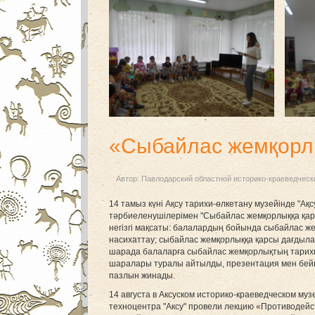
«Сыбайлас жемқорл
Автор:
Павлодарский областной историко-краеведческ
14 тамыз күні Ақсу тарихи-өлкетану музейінде "Ақ
тәрбиеленушілерімен "Сыбайлас жемқорлыққа қарсы 
негізгі мақсаты: балалардың бойында сыбайлас ж
насихаттау; сыбайлас жемқорлыққа қарсы дағдыла
шарада балаларға сыбайлас жемқорлықтың тарихы
шаралары туралы айтылды, презентация мен бейне
пазлын жинады.
14 августа в Аксуском историко-краеведческом муз
техноцентра "Аксу" провели лекцию «Противодей