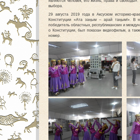
являются человек, его жизнь, права и свободы»
выбора.
29 августа 2019 года в Аксуском историко-кр
Конституции «Ата заңым – арай таңым!». В н
победитель областных, республиканских и между
о Конституции, был показан видеофильм, а так
номер.