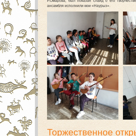
Р.Омарова, был показан слайд о его творчеств
ансамбля исполнили кюи «Наурыз».
Торжественное откр