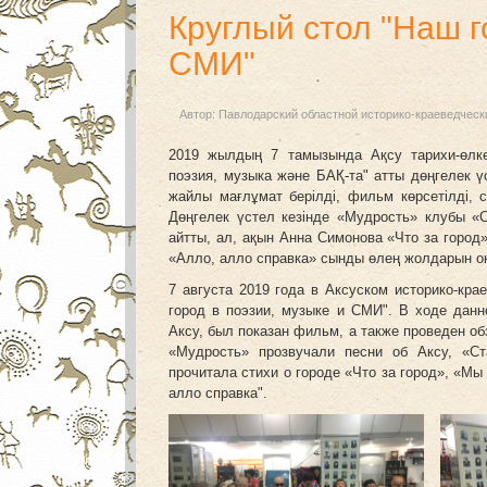
Круглый стол "Наш г
СМИ"
Автор:
Павлодарский областной историко-краеведческ
2019 жылдың 7 тамызында Ақсу тарихи-өлке
поэзия, музыка және БАҚ-та" атты дөңгелек 
жайлы мағлұмат берілді, фильм көрсетілді, 
Дөңгелек үстел кезінде «Мудрость» клубы «
айтты, ал, ақын Анна Симонова «Что за город
«Алло, алло справка» сынды өлең жолдарын о
7 августа 2019 года в Аксуском историко-кр
город в поэзии, музыке и СМИ". В ходе дан
Аксу, был показан фильм, а также проведен об
«Мудрость» прозвучали песни об Аксу, «С
прочитала стихи о городе «Что за город», «Мы
алло справка".