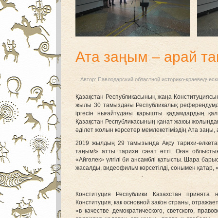
Ата заңым – арай т
Автор:
Павлодарский областной историко-краеведческ
Қазақстан Республикасының жаңа Конституциясы
жылы 30 тамыздағы Республикалық референдумда
іргесін нығайтудағы қарышты қадамдардың қа
Қазақстан Республикасының қанат жаюы жолындағы
әділет жолын көрсетер мемлекетіміздің Ата заңы,
2019 жылдың 29 тамызында Ақсу тарихи-өлкетан
таңым!» атты тарихи сағат өтті. Оған облыст
«Айгөлек» үлгілі би ансамблі қатысты. Шара бар
жасалды, видеофильм көрсетілді, сонымен қатар, 
Конституция Республики Казахстан принята 
Конституция, как основной закон страны, отражае
«в качестве демократического, светского, прав