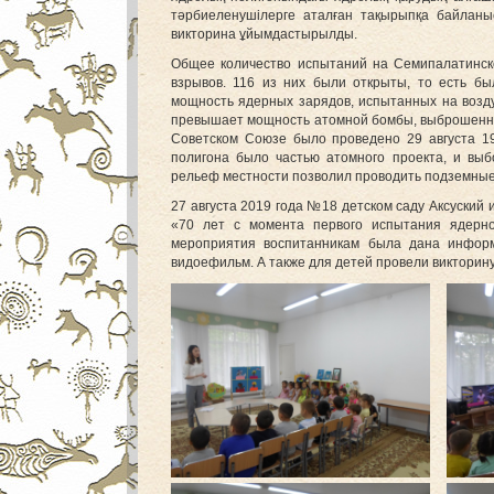
тәрбиеленушілерге аталған тақырыпқа байланыс
викторина ұйымдастырылды.
Общее количество испытаний на Семипалатинск
взрывов. 116 из них были открыты, то есть б
мощность ядерных зарядов, испытанных на возду
превышает мощность атомной бомбы, выброшенной
Советском Союзе было проведено 29 августа 1
полигона было частью атомного проекта, и выб
рельеф местности позволил проводить подземные я
27 августа 2019 года №18 детском саду Аксуский
«70 лет с момента первого испытания ядерн
мероприятия воспитанникам была дана инфор
видоефильм. А также для детей провели викторину