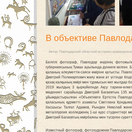
В объективе Павло
Автор:
Павлодарский областной историко-краеведческ
Белгілі фотограф, Павлодар өңірінің фотож
губерниясының Туман ауылында дүниеге келген. 
қаланың әлеуметтік-саяси өміріне қатысты. Пав
Дмитрий Поликарпович жаяу және ат үстінде біз
қазақ халқының өмірі мен тұрмысын көп жылдар б
2019 жылдың 3 қыркүйегінде Ақсу тарихи-өлк
мәдениет сарайында Дмитрий Багаевтың 135 
ұйымдастырылған «Объективте Ертістің Павлода
қаласының құрметті азаматы Светлана Қондыкер
басшысы Талғат Адамов, Рындин Николай және
металлургия колледж
інің 1-ші курс студенттер
Дмитрий Багаевтың өмірбаяны мен түсірген сурет
Известный фотограф, фотохудожник Павлодарског