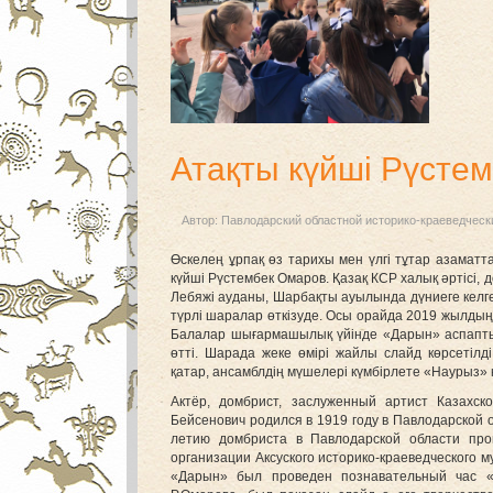
Атақты күйші Рүсте
Автор:
Павлодарский областной историко-краеведческ
Өскелең ұрпақ өз тарихы мен үлгі тұтар азаматтар
күйші Рүстембек Омаров. Қазақ КСР халық әртісі
Лебяжі ауданы, Шарбақты ауылында дүниеге келг
түрлі шаралар өткізуде. Осы орайда 2019 жылдың
Балалар шығармашылық үйінде «Дарын» аспаптық
өтті. Шарада жеке өмірі жайлы слайд көрсетілд
қатар, ансамблдің мүшелері күмбірлете «Наурыз» 
Актёр, домбрист, заслуженный артист Казахс
Бейсенович родился в 1919 году в Павлодарской о
летию домбриста в Павлодарской области про
организации Аксуского историко-краеведческого 
«Дарын» был проведен познавательный час «