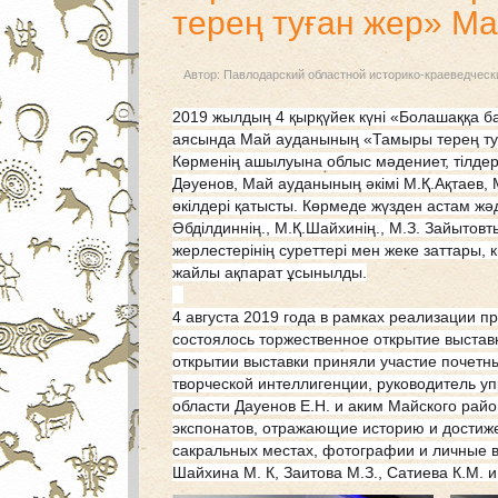
терең туған жер» Ма
Автор:
Павлодарский областной историко-краеведческ
2019 жылдың 4 қырқүйек күні «Болашаққа 
аясында Май ауданының «Тамыры терең туға
Көрменің ашылуына облыс мәдениет, тілдер
Дәуенов, Май ауданының әкімі М.Қ.Ақтаев,
өкілдері қатысты. Көрмеде жүзден астам жә
Әбділдиннің., М.Қ.Шайхинің., М.З. Зайы
товт
жерлестерінің суреттері мен жеке заттары, 
жайлы ақпарат ұсынылды.
⠀
4 августа 2019 года в рамках реализации 
состоялось торжественное открытие выстав
открытии выставки приняли участие почетн
творческой интеллигенции, руководитель уп
области Дауенов Е.Н. и аким Майского райо
экспонатов, отражающие историю и достиж
сакральных местах, фотографии и личные в
Шайхина М. К, Заитова М.З., Сатиева К.М. и