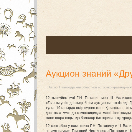
Аукцион знаний «Др
Автор:
Павлодарский областной историко-краеведческ
12 қыркүйек күні Г.Н. Потанин мен Ш. Уәлихан
«Ғылым үшін достық» білім аукционын өткізілді. 
тұлға, 19 ғасырда өмір сүрген және Қазақстанның 
дос, қола мүсіндік композицияда мәңгілікке қал
және шара соңында балалар викториналық сұрақта
12 сентября у памятника Г.Н. Потанину и Ч. Ва
во имя науки». Григорий Николаевич Потанин и Ч