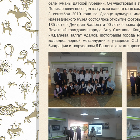
селе Туманы Вятской губернии. Он участвовал в 
Поликарпович посещал все уголки нашего края сам
3 сентября 2019 года во Дворце культуры име
краеведческого музея состоялось открытие фото
135-летию Дмитрия Багаева и 90-летию, сына ф
Почетный гражданин города Аксу Светлана Кон
им.Багаева Талгат Адамов, фотографы города Р
колледжа черной металлургии и учащиеся СШ
биографии и творчеством Д.Багаева, а также пров