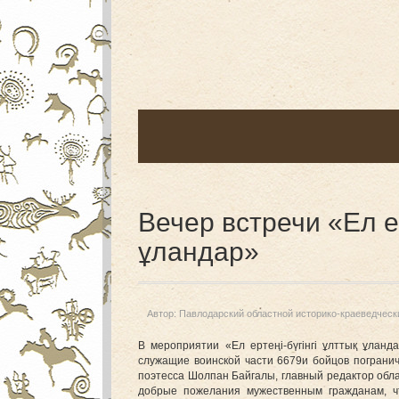
Вечер встречи «Ел ер
ұландар»
Автор:
Павлодарский областной историко-краеведческ
В мероприятии «Ел ертеңі-бүгінгі ұлттық ұлан
служащие воинской части 6679и бойцов погранич
поэтесса Шолпан Байгалы, главный редактор об
добрые пожелания мужественным гражданам, ч