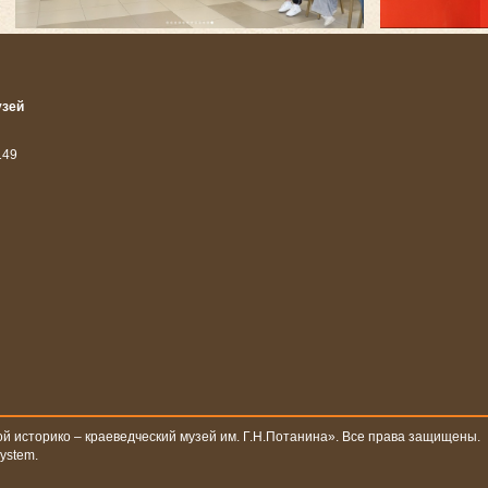
узей
14
9
й историко – краеведческий музей им. Г.Н.Потанина». Все права защищены.
system
.