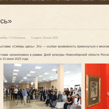
есь»
зейим. Г.Н.Потанина
Создано: 28 мая 2025
выставки «Сибирь здесь». Это — особая возможность прикоснуться к много
ставка организована в рамках Дней культуры Новосибирской области Росс
о 15 июня 2025 года.