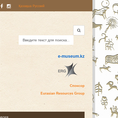
Қазақша
Русский
e-museum.kz
Спонсор
Eurasian
Resources Group
 музея