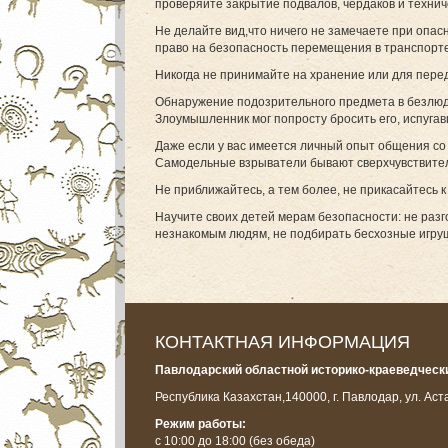
проверяйте закрытие подвалов, чердаков и техни
Не делайте вид,что ничего не замечаете при опас
право на безопасность перемещения в транспорте
Никогда не принимайте на хранение или для пере
Обнаружение подозрительного предмета в безлюд
Злоумышленник мог попросту бросить его, испугав
Даже если у вас имеется личный опыт общения со
Самодельные взрыватели бывают сверхчувствите
Не приближайтесь, а тем более, не прикасайтесь 
Научите своих детей мерам безопасности: не разг
незнакомым людям, не подбирать бесхозные игрушки
КОНТАКТНАЯ ИНФОРМАЦИЯ
Павлодарский областной историко-краеведчески
Республика Казахстан,
140000, г. Павлодар, ул. Аст
Режим работы:
с 10:00 до 18:00
(без обеда)