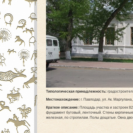
Т
ипологическая принадлежность:
градостроител
М
естонахождение:
г. Павлодар, ул. Ак. Маргулана,
Краткое описание:
Площадь участка и застроек 823
фундамент бутовый, ленточный. Стены кирпичные
железная, по стропилам. Полы дощатые. Окна дво