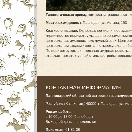
Т
ипологическая принадлежность:
градостроител
М
естонахождение:
г. Павлодар, ул. Астана, 153
Краткое описание:
Одноэтажное кирпичное здани
кирпичное, по периметру украшено орнаментом ки
центральных, имеюших полукруглый верх. Централ
центральным входом имеется четырехугольная ба
По периметру крыши – кованая ажурная решетка. 
отражает архитектурный стиль застройки мещанско
КОНТАКТНАЯ ИНФОРМАЦИЯ
Павлодарский областной историко-краеведчески
Республика Казахстан,
140000, г. Павлодар, ул. Аст
Режим работы:
с 10:00 до 18:00
(без обеда)
Выходной день - понедельник
Приемная:
61-81-36