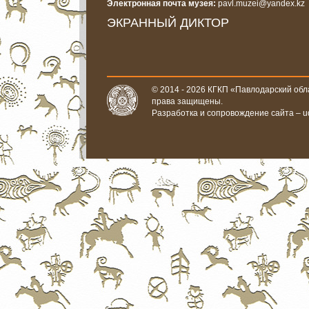
Электронная почта музея:
pavl.muzei@yandex.kz
ЭКРАННЫЙ ДИКТОР
© 2014 - 2026 КГКП «Павлодарский обла
права защищены.
Разработка и сопровождение сайта –
u