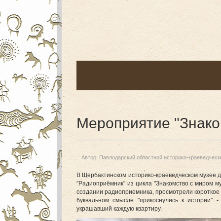
Мероприятие "Знако
Автор:
Павлодарский областной историко-краеведческ
В Щербактинском историко-краеведческом музее 
"Радиоприёмник" из цикла "Знакомство с миром 
создании радиоприемника, просмотрели короткое в
буквальном смысле "прикоснулись к истории" 
украшавший каждую квартиру.