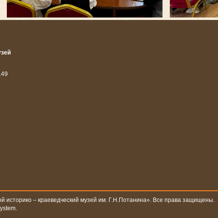
узей
14
9
й историко – краеведческий музей им. Г.Н.Потанина». Все права защищены.
system
.