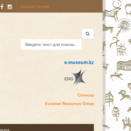
Қазақша
Русский
e-museum.kz
Спонсор
Eurasian
Resources Group
 музея