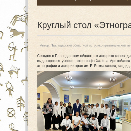
Круглый стол «Этног
Автор:
Павлодарский областной историко-краеведческий му
Сегодня в Павлодарском областном историко-краевед
выдающегося ученого, этнографа Халела Аргынбаева.
этнографии и истории края им. Е. Бекмаханова, канди