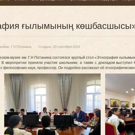
рафия ғылымының көшбасшысы
зейим. Г.Н.Потанина
Создано: 20 сентября 2024
ческом музее им. Г.Н Потанина состоялся круглый стол «Этнография ғылым
 В меропритии приняли участие школьники, а также с докладом выступил К
дат философских наук, профессор. Он подробно рассказал об этнографических