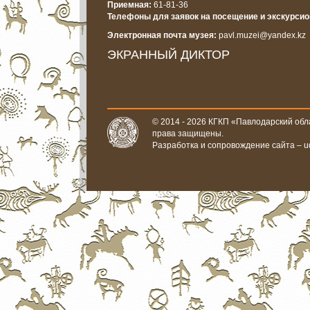
Приемная:
61-81-36
Телефоны для заявок на посещение и экскурси
Электронная почта музея:
pavl.muzei@yandex.kz
ЭКРАННЫЙ ДИКТОР
© 2014 - 2026 КГКП «Павлодарский обла
права защищены.
Разработка и сопровождение сайта –
u