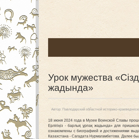
Урок мужества «Сізді
жадында»
Автор:
Павлодарский областной историко-краеведческ
18 июня 2024 года в Музее Воинской Славы прош
Ерлігіңіз - барлық ұрпақ жадында» для пришко
ознакомлены с биографией и достижениями выда
Казахстана - Сагадата Нурмагамбетова. Далее бы