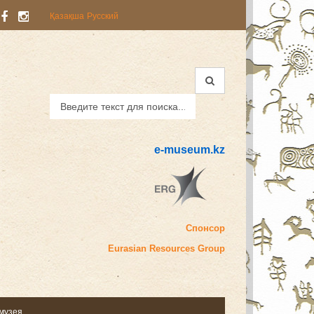
Қазақша
Русский
e-museum.kz
Спонсор
Eurasian
Resources Group
 музея