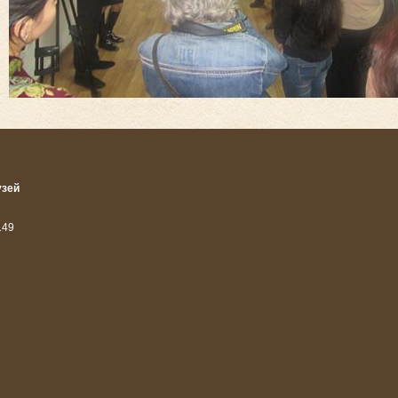
узей
14
9