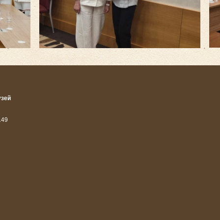
узей
14
9