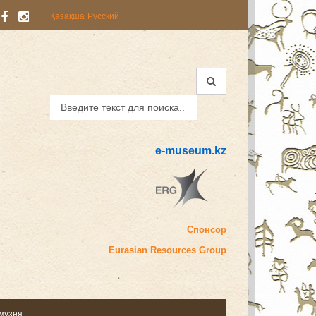
Қазақша
Русский
e-museum.kz
Спонсор
Eurasian
Resources Group
 музея