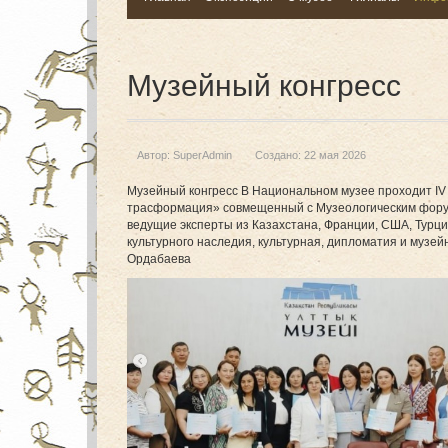
Музейный конгресс
Автор:
SuperAdmin
Создано: 22 мая 2026
Музейный конгресс В Национальном музее проходит IV
трасформация» совмещенный с Музеологическим форумо
ведущие эксперты из Казахстана, Франции, США, Турц
культурного наследия, культурная, дипломатия и музе
Ордабаева