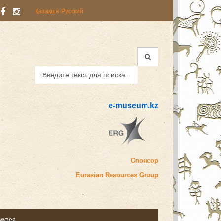
Қазақша
Русский
e-museum.kz
Спонсор
Eurasian
Resources Group
 музея