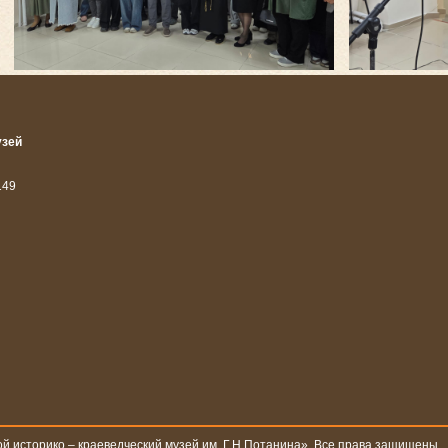
узей
14
9
й историко – краеведческий музей им. Г.Н.Потанина». Все права защищены.