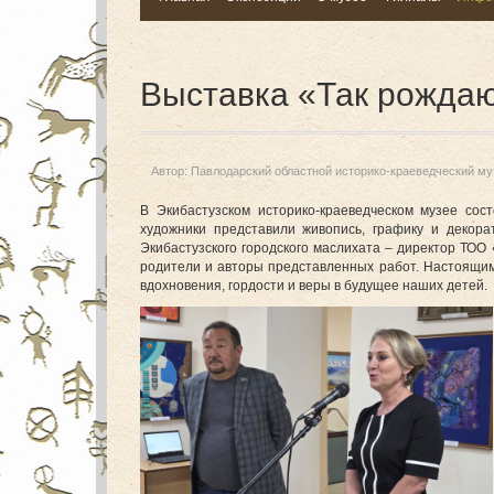
Выставка «Так рождаю
Автор:
Павлодарский областной историко-краеведческий му
В Экибастузском историко-краеведческом музее со
художники представили живопись, графику и декор
Экибастузского городского маслихата – директор ТОО
родители и авторы представленных работ. Настоящи
вдохновения, гордости и веры в будущее наших детей.