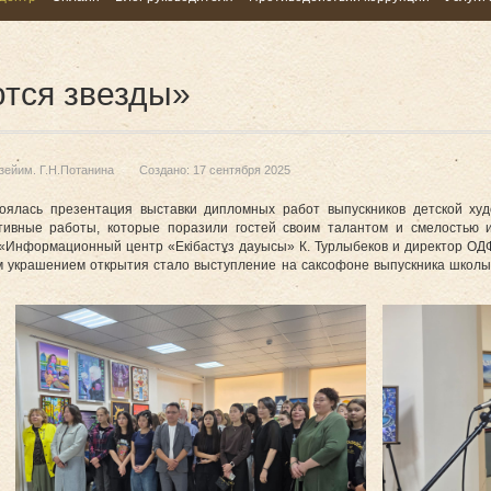
тся звезды»
зейим. Г.Н.Потанина
Создано: 17 сентября 2025
стоялась презентация выставки дипломных работ выпускников детской х
ативные работы, которые поразили гостей своим талантом и смелостью 
 «Информационный центр «Екібастұз дауысы» К. Турлыбеков и директор ОДФ 
м украшением открытия стало выступление на саксофоне выпускника школы