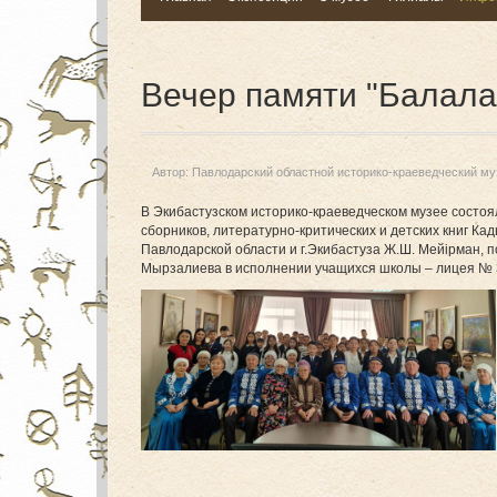
Вечер памяти "Балалар
Автор:
Павлодарский областной историко-краеведческий му
В Экибастузском историко-краеведческом музее состоял
сборников, литературно-критических и детских книг К
Павлодарской области и г.Экибастуза Ж.Ш. Мейірман, 
Мырзалиева в исполнении учащихся школы – лицея № 3