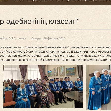
 әдебиетінің классигі"
зейим. Г.Н.Потанина
Создано: 18 февраля 2025
ся вечер памяти "Балалар әдебиетінің классигі" , посвященный 90-летию нар
адыра Мырзалиева. О его литературном наследием и заслугами перед отечест
почетные граждане, ветераны педагогического труда Н.С.Куанышева и А.Б. Аб
6. Завершился вечер песней «Атамекен» в исполнении ансамбля «Замандаст