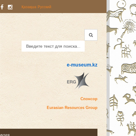
Қазақша
Русский
e-museum.kz
Спонсор
Eurasian
Resources Group
 музея