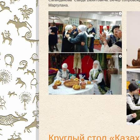
Сагандыкова Саида Бахитовича. Вечер сопровож
Маргулана.
Круглый стол «Казах