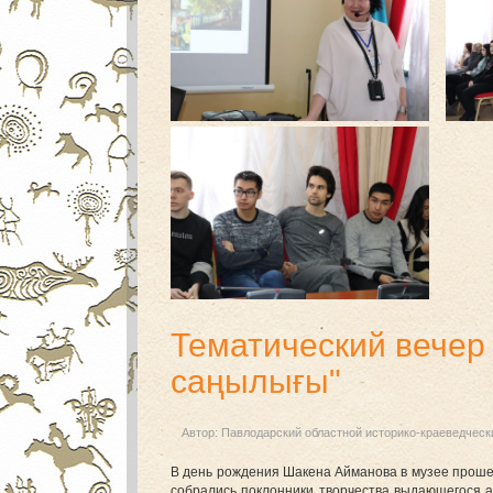
Тематический вечер
саңылығы"
Автор:
Павлодарский областной историко-краеведческ
В день рождения Шакена Айманова в музее проше
собрались поклонники творчества выдающегося а