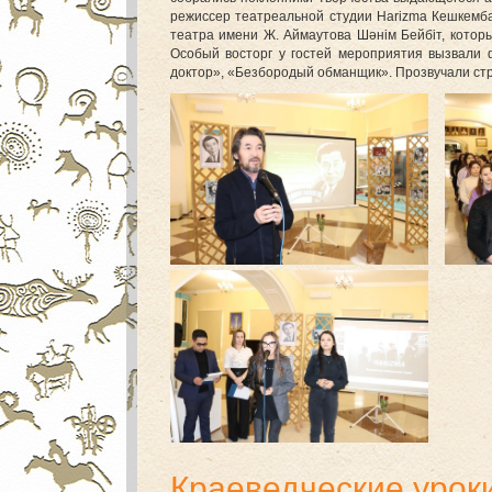
режиссер театреальной студии Harizma Кешкемба
театра имени Ж. Аймаутова Шәнім Бейбіт, котор
Особый восторг у гостей мероприятия вызвали
доктор», «Безбородый обманщик». Прозвучали стр
Краеведческие урок