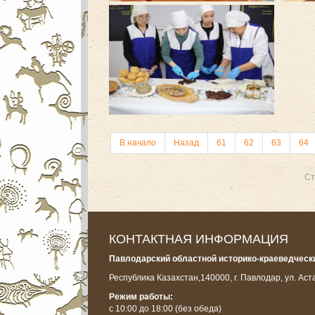
В начало
Назад
61
62
63
64
Ст
КОНТАКТНАЯ ИНФОРМАЦИЯ
Павлодарский областной историко-краеведчески
Республика Казахстан,
140000, г. Павлодар, ул. Аст
Режим работы:
с 10:00 до 18:00
(без обеда)