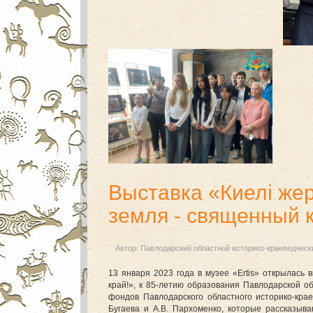
Выставка «Киелі жер
земля - священный 
Автор:
Павлодарский областной историко-краеведческ
13 января 2023 года в музее «Ertis» открылась 
край!», к 85-летию образования Павлодарской о
фондов Павлодарского областного историко-краев
Бугаева и А.В. Пархоменко, которые рассказыв