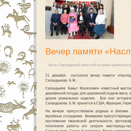
Вечер памяти «Насл
Автор:
Павлодарский областной историко-краеведческ
21 декабря состоялся вечер памяти «Насле
Сагандыкова Б.Ж..
Сагандыков Бакыт Жалелович- известный маст
деревянной посуды для церемоний подачи мяса, 
другие уникальные изделия. Все они историч
Сагандыкова Б.Ж. хранятся в США, Франции, Герма
На вечере присутствовали родные и близкие м
музейные сотрудники. Вниманию присутствующих 
протяжение творческой деятельности, фотогра
пополнили работы его супруги- мастерицы-п