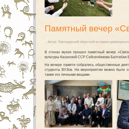
Памятный вечер «Св
Автор:
Павлодарский областной историко-краеведческ
В стенах музея прошел памятный вечер «Связь
культуры Казахской ССР Сейсенбекова Балтабая 
На вечере памяти собрались общественные деяте
студенты ВУЗов. На мероприятии можно было оз
также его личными вещами.