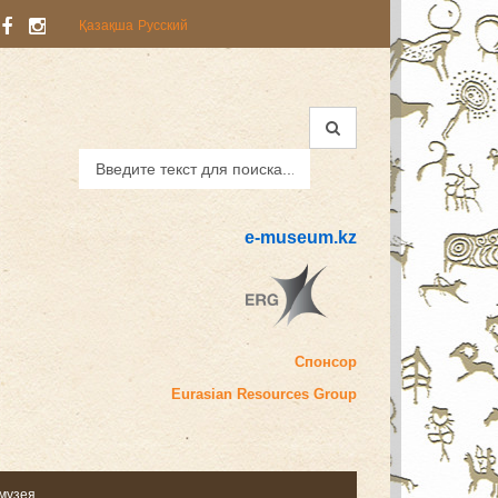
Қазақша
Русский
e-museum.kz
Спонсор
Eurasian
Resources Group
 музея