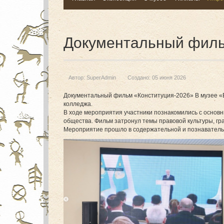
Документальный филь
Автор:
SuperAdmin
Создано: 05 июня 2026
Документальный фильм «Конституция-2026» В музее «Er
колледжа.
В ходе мероприятия участники познакомились с основн
общества. Фильм затронул темы правовой культуры, гр
Мероприятие прошло в содержательной и познаватель