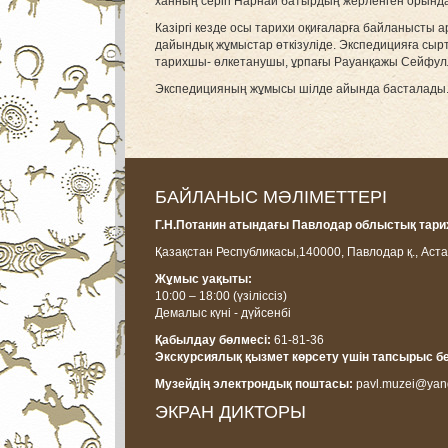
ханның серігі Нарнай батырдың жерленген орынд
Казіргі кезде осы тарихи оқиғаларға байланысты 
дайындық жұмыстар өткізуліде. Экспедицияға сы
тарихшы- өлкетанушы, ұрпағы Рауанқажы Сейфул
Экспедицияның жұмысы шілде айында басталады
БАЙЛАНЫС МӘЛІМЕТТЕРІ
Г.Н.Потанин атындағы Павлодар облыстық тарих
Қазақстан Республикасы,
140000, Павлодар қ., Аста
Жұмыс уақыты:
10:00 – 18:00
(үзіліссіз)
Демалыс күні - дүйсенбі
Қабылдау бөлмесі:
61-81-36
Экскурсиялық қызмет көрсету үшін тапсырыс б
Музейдің электрондық поштасы:
pavl.muzei@yan
ЭКРАН ДИКТОРЫ