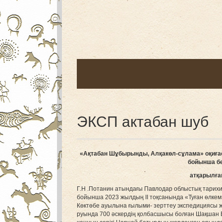
ЭКСП актабан шуб
«
А
қтабан Шұбырынды, Алқакөл-сұлама» оқиға
бойынша бе
атқарылға
Г.Н .Потанин атындағы Павлодар облыстық тарихи
бойынша 2023 жылдың II тоқсанында «Туған өлк
Көктөбе ауылына ғылыми- зерттеу экспедициясы ж
руында 700 әскердің қолбасшысы болған Шақшан Ба