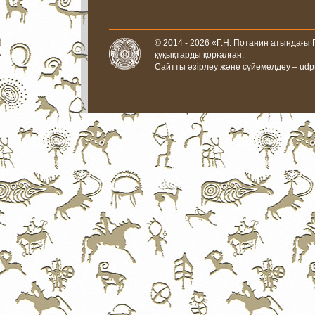
© 2014 - 2026 «Г.Н. Потанин атындағы
құқықтарды қорғалған.
Сайтты әзірлеу және сүйемелдеу –
udp